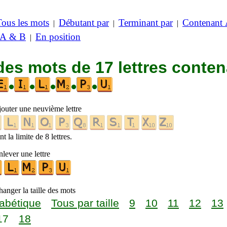
Tous les mots
Débutant par
Terminant par
Contenant
|
|
|
 A & B
En position
|
des mots de 17 lettres conte
•
•
•
•
•
jouter une neuvième lettre
t la limite de 8 lettres.
lever une lettre
anger la taille des mots
abétique
Tous par taille
9
10
11
12
13
17
18