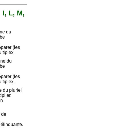
 I, L, M,
nne du
rbe
Séparer (les
ltiplex.
nne du
rbe
Séparer (les
ltiplex.
 du pluriel
plier.
un
l de
délinquante.