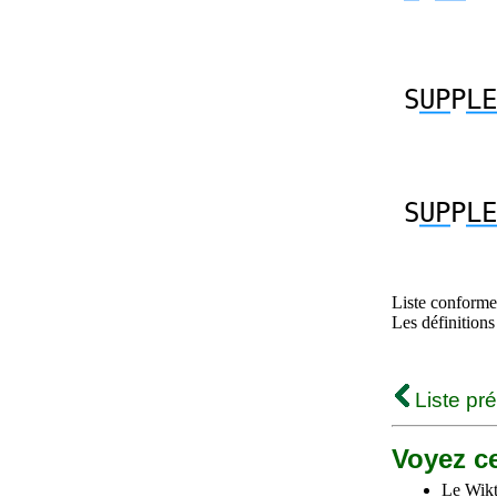
S
UP
P
LE
S
UP
P
LE
Liste conforme 
Les définitions
Liste pr
Voyez ce
Le Wikt