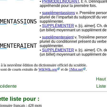
•
PRIMODÉLINQUANT,
E n. Délinquan
appréhendé pour la première fois.
•
supplémentassions
v. Première perso
pluriel de l’imparfait du subjonctif du ve
ME
NT
A
SS
I
ONS
supplémenter.
•
SUPPLÉMENTER
v. [cj. aimer]. Ch. d
(un billet) moyennant un supplément de 
•
supplémenteraient
v. Troisième perso
pluriel du conditionnel présent du verbe
ME
NTER
AI
ENT
supplémenter.
•
SUPPLÉMENTER
v. [cj. aimer]. Ch. d
(un billet) moyennant un supplément de 
à la neuvième édition du dictionnaire officiel du scrabble.
 sont de courts extraits de
WikWik.org
et de
1Mot.net
.
Haut
écédente
Liste
tte liste pour :
ionnaire français : 428 mots