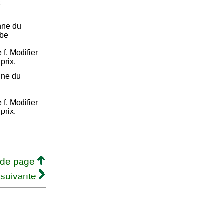
t
nne du
rbe
e f. Modifier
prix.
nne du
e f. Modifier
prix.
 de page
 suivante