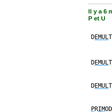
Il y a 6
P et U
D
EMUL
T
D
EMUL
T
D
EMUL
T
P
R
IM
OD