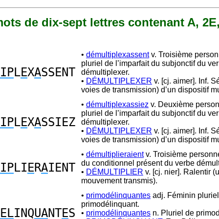
 mots de dix-sept lettres contenant A, 2E,
•
démultiplexassent
v. Troisième perso
pluriel de l’imparfait du subjonctif du ve
IP
L
E
X
A
SSENT
démultiplexer.
•
DÉMULTIPLEXER
v. [cj. aimer]. Inf. 
voies de transmission) d’un dispositif mu
•
démultiplexassiez
v. Deuxième perso
pluriel de l’imparfait du subjonctif du ve
IP
L
E
X
A
SSIEZ
démultiplexer.
•
DÉMULTIPLEXER
v. [cj. aimer]. Inf. 
voies de transmission) d’un dispositif mu
•
démultiplieraient
v. Troisième personne
du conditionnel présent du verbe démulti
IP
LI
E
R
A
IENT
•
DÉMULTIPLIER
v. [cj. nier]. Ralentir (
mouvement transmis).
•
primodélinquantes
adj. Féminin plurie
primodélinquant.
EL
INQ
UA
NT
E
S
•
primodélinquantes
n. Pluriel de primo