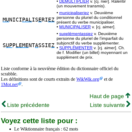
•
DÉMULTIPLIER
v. [cj. nier]. Ralentir
(un mouvement transmis).
•
municipaliseriez
v. Deuxième
personne du pluriel du conditionnel
MU
NICI
PAL
IS
E
RI
EZ
présent du verbe municipaliser.
•
MUNICIPALISER
v. [cj. aimer].
•
supplémentassiez
v. Deuxième
personne du pluriel de l’imparfait du
subjonctif du verbe supplémenter.
S
UP
P
LEME
NT
A
SSIE
Z
•
SUPPLÉMENTER
v. [cj. aimer]. Ch.
de f. Modifier (un billet) moyennant un
supplément de prix.
Liste conforme à la neuvième édition du dictionnaire officiel du
scrabble.
Les définitions sont de courts extraits de
WikWik.org
et de
1Mot.net
.
Haut de page
Liste précédente
Liste suivante
Voyez cette liste pour :
Le Wiktionnaire français : 62 mots