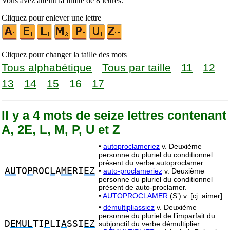
Vous avez atteint la limite de 8 lettres.
Cliquez pour enlever une lettre
Cliquez pour changer la taille des mots
Tous alphabétique
Tous par taille
11
12
13
14
15
16
17
Il y a 4 mots de seize lettres contenant
A, 2E, L, M, P, U et Z
•
autoproclameriez
v. Deuxième
personne du pluriel du conditionnel
présent du verbe autoproclamer.
AU
TO
P
ROC
L
A
ME
RI
EZ
•
auto-proclameriez
v. Deuxième
personne du pluriel du conditionnel
présent de auto-proclamer.
•
AUTOPROCLAMER
(S’) v. [cj. aimer].
•
démultipliassiez
v. Deuxième
personne du pluriel de l’imparfait du
D
EMUL
TI
P
LI
A
SSI
EZ
subjonctif du verbe démultiplier.