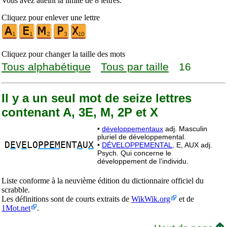
Vous avez atteint la limite de 8 lettres.
Cliquez pour enlever une lettre
Cliquez pour changer la taille des mots
Tous alphabétique
Tous par taille
16
Il y a un seul mot de seize lettres
contenant A, 3E, M, 2P et X
•
développementaux
adj. Masculin
pluriel de développemental.
D
E
V
E
LO
PPEM
ENT
A
U
X
•
DÉVELOPPEMENTAL,
E, AUX adj.
Psych. Qui concerne le
développement de l’individu.
Liste conforme à la neuvième édition du dictionnaire officiel du
scrabble.
Les définitions sont de courts extraits de
WikWik.org
et de
1Mot.net
.