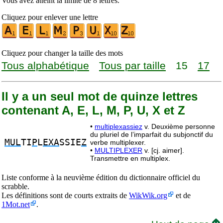
Vous avez atteint la limite de 8 lettres.
Cliquez pour enlever une lettre
Cliquez pour changer la taille des mots
Tous alphabétique
Tous par taille
15
17
Il y a un seul mot de quinze lettres
contenant A, E, L, M, P, U, X et Z
•
multiplexassiez
v. Deuxième personne
du pluriel de l’imparfait du subjonctif du
MUL
TI
P
L
EXA
SSIE
Z
verbe multiplexer.
•
MULTIPLEXER
v. [cj. aimer].
Transmettre en multiplex.
Liste conforme à la neuvième édition du dictionnaire officiel du
scrabble.
Les définitions sont de courts extraits de
WikWik.org
et de
1Mot.net
.