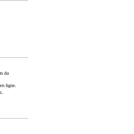
ts du
en ligne.
c.