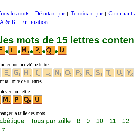
Tous les mots
Débutant par
Terminant par
Contenant
|
|
|
 A & B
En position
|
des mots de 15 lettres conte
•
•
•
•
•
jouter une neuvième lettre
t la limite de 8 lettres.
lever une lettre
anger la taille des mots
abétique
Tous par taille
8
9
10
11
12
17