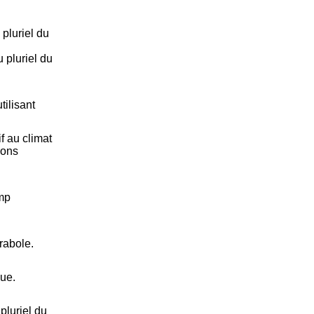
pluriel du
 pluriel du
tilisant
f au climat
ions
amp
rabole.
que.
pluriel du