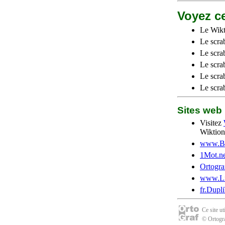
Voyez ce
Le Wikt
Le scra
Le scra
Le scrab
Le scra
Le scra
Sites we
Visitez
Wiktion
www.Be
1Mot.ne
Ortogra
www.Li
fr.Dupl
Ce site u
© Ortogra