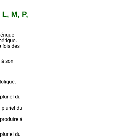
 L, M, P,
érique.
mérique.
 fois des
u à son
olique.
pluriel du
pluriel du
reproduire à
pluriel du