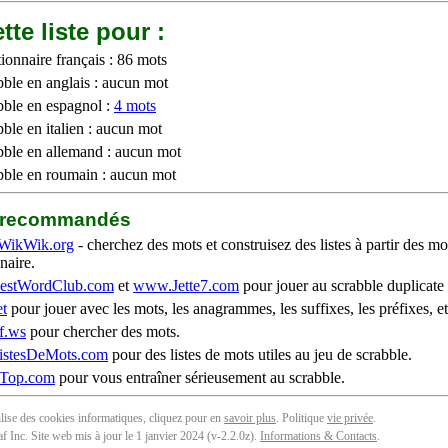
tte liste pour :
ionnaire français : 86 mots
bble en anglais : aucun mot
bble en espagnol :
4 mots
ble en italien : aucun mot
bble en allemand : aucun mot
bble en roumain : aucun mot
b recommandés
WikWik.org
- cherchez des mots et construisez des listes à partir des mo
naire.
stWordClub.com
et
www.Jette7.com
pour jouer au scrabble duplicate 
t
pour jouer avec les mots, les anagrammes, les suffixes, les préfixes, et
f.ws
pour chercher des mots.
stesDeMots.com
pour des listes de mots utiles au jeu de scrabble.
iTop.com
pour vous entraîner sérieusement au scrabble.
tilise des cookies informatiques, cliquez pour en
savoir plus
. Politique
vie privée
.
f Inc. Site web mis à jour le 1 janvier 2024 (v-2.2.0
z
).
Informations & Contacts
.