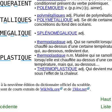
QUE
R
A
IENT
conditionnel présent du verbe polémiquer.
•
POLÉMIQUER
v. (p.p.inv.) [cj. aimer].
•
polymétalliques
adj. Pluriel de polymétalli
T
A
LLI
QUE
S
•
POLYMÉTALLIQUE
adj. Se dit de certain
concrétions du fond des océans.
ME
G
A
LI
QU
E
•
SPLÉNOMÉGALIQUE
adj.
•
thermoplastique
adj. Qui se ramollit lorsqu’
chauffé au-dessus d’une certaine températu
qui, au-dessous, redevient dur.
•
thermoplastique
n.m. Matière qui se ramoll
PLA
STI
QUE
lorsqu’elle est chauffée au-dessus d’une ce
température, mais qui, au-dessous…
•
THERMOPLASTIQUE
adj. Qui devient ma
sous l’effet de la chaleur.
à la neuvième édition du dictionnaire officiel du scrabble.
 sont de courts extraits de
WikWik.org
et de
1Mot.net
.
Haut
écédente
Liste