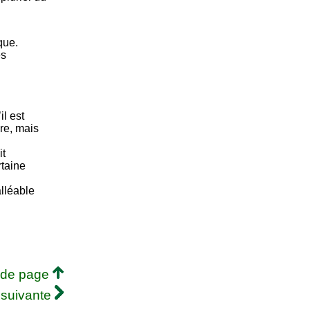
que.
es
il est
re, mais
it
rtaine
lléable
 de page
 suivante