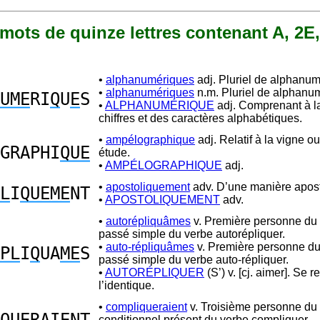
5 mots de quinze lettres contenant A, 2E,
•
alphanumériques
adj. Pluriel de alphanum
•
alphanumériques
n.m. Pluriel de alphanu
UME
RI
Q
U
E
S
•
ALPHANUMÉRIQUE
adj. Comprenant à la
chiffres et des caractères alphabétiques.
•
ampélographique
adj. Relatif à la vigne o
GRAPHI
QUE
étude.
•
AMPÉLOGRAPHIQUE
adj.
•
apostoliquement
adv. D’une manière apost
L
I
QUEME
NT
•
APOSTOLIQUEMENT
adv.
•
autorépliquâmes
v. Première personne du 
passé simple du verbe autorépliquer.
•
auto-répliquâmes
v. Première personne du 
PL
I
Q
UA
ME
S
passé simple du verbe auto-répliquer.
•
AUTORÉPLIQUER
(S’) v. [cj. aimer]. Se 
l’identique.
•
compliqueraient
v. Troisième personne du 
conditionnel présent du verbe compliquer.