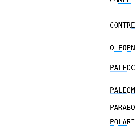
CO
MPL
I
CONTR
E
O
LE
O
P
N
PALE
OC
PALE
O
M
PA
RABO
P
O
LA
RI