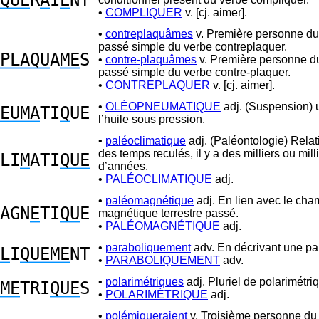
QUE
R
A
I
E
NT
•
COMPLIQUER
v. [cj. aimer].
•
contreplaquâmes
v. Première personne du 
passé simple du verbe contreplaquer.
PLAQU
A
ME
S
•
contre-plaquâmes
v. Première personne du
passé simple du verbe contre-plaquer.
•
CONTREPLAQUER
v. [cj. aimer].
•
OLÉOPNEUMATIQUE
adj. (Suspension) u
EUMA
TI
Q
UE
l’huile sous pression.
•
paléoclimatique
adj. (Paléontologie) Relati
des temps reculés, il y a des milliers ou mill
LI
M
ATI
QUE
d’années.
•
PALÉOCLIMATIQUE
adj.
•
paléomagnétique
adj. En lien avec le ch
AGN
E
TI
QU
E
magnétique terrestre passé.
•
PALÉOMAGNÉTIQUE
adj.
•
paraboliquement
adv. En décrivant une pa
L
I
QUEME
NT
•
PARABOLIQUEMENT
adv.
•
polarimétriques
adj. Pluriel de polarimétri
ME
TRI
QUE
S
•
POLARIMÉTRIQUE
adj.
•
polémiqueraient
v. Troisième personne du 