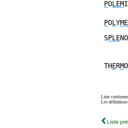
P
O
LEM
I
P
O
L
Y
ME
S
PLE
NO
TH
E
R
M
O
Liste conforme 
Les définitions
Liste pr