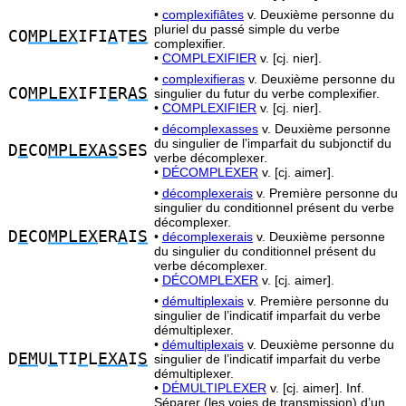
•
complexifiâtes
v. Deuxième personne du
pluriel du passé simple du verbe
CO
MPLEX
IFI
A
T
ES
complexifier.
•
COMPLEXIFIER
v. [cj. nier].
•
complexifieras
v. Deuxième personne du
CO
MPLEX
IFI
E
R
AS
singulier du futur du verbe complexifier.
•
COMPLEXIFIER
v. [cj. nier].
•
décomplexasses
v. Deuxième personne
du singulier de l’imparfait du subjonctif du
D
E
CO
MPLEXAS
SES
verbe décomplexer.
•
DÉCOMPLEXER
v. [cj. aimer].
•
décomplexerais
v. Première personne du
singulier du conditionnel présent du verbe
décomplexer.
D
E
CO
MPLEX
ER
A
I
S
•
décomplexerais
v. Deuxième personne
du singulier du conditionnel présent du
verbe décomplexer.
•
DÉCOMPLEXER
v. [cj. aimer].
•
démultiplexais
v. Première personne du
singulier de l’indicatif imparfait du verbe
démultiplexer.
•
démultiplexais
v. Deuxième personne du
D
EM
U
L
TI
P
L
EXA
I
S
singulier de l’indicatif imparfait du verbe
démultiplexer.
•
DÉMULTIPLEXER
v. [cj. aimer]. Inf.
Séparer (les voies de transmission) d’un