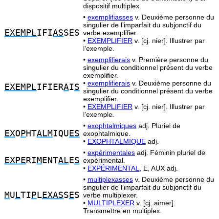
dispositif multiplex.
•
exemplifiasses
v. Deuxième personne du
singulier de l’imparfait du subjonctif du
EXEMPL
IFI
AS
SES
verbe exemplifier.
•
EXEMPLIFIER
v. [cj. nier]. Illustrer par
l’exemple.
•
exemplifierais
v. Première personne du
singulier du conditionnel présent du verbe
exemplifier.
•
exemplifierais
v. Deuxième personne du
EXEMPL
IFIER
A
I
S
singulier du conditionnel présent du verbe
exemplifier.
•
EXEMPLIFIER
v. [cj. nier]. Illustrer par
l’exemple.
•
exophtalmiques
adj. Pluriel de
EX
O
P
HT
ALM
IQU
ES
exophtalmique.
•
EXOPHTALMIQUE
adj.
•
expérimentales
adj. Féminin pluriel de
EXPE
RI
M
ENT
AL
E
S
expérimental.
•
EXPÉRIMENTAL,
E, AUX adj.
•
multiplexasses
v. Deuxième personne du
singulier de l’imparfait du subjonctif du
M
U
L
TI
P
L
EXAS
S
E
S
verbe multiplexer.
•
MULTIPLEXER
v. [cj. aimer].
Transmettre en multiplex.