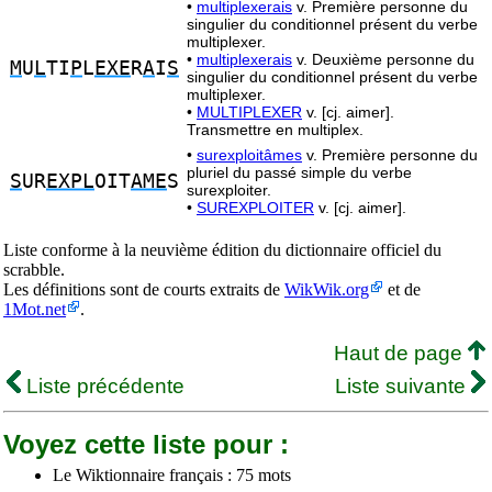
•
multiplexerais
v. Première personne du
singulier du conditionnel présent du verbe
multiplexer.
•
multiplexerais
v. Deuxième personne du
M
U
L
TI
P
L
EXE
R
A
I
S
singulier du conditionnel présent du verbe
multiplexer.
•
MULTIPLEXER
v. [cj. aimer].
Transmettre en multiplex.
•
surexploitâmes
v. Première personne du
pluriel du passé simple du verbe
S
UR
EXPL
OIT
AME
S
surexploiter.
•
SUREXPLOITER
v. [cj. aimer].
Liste conforme à la neuvième édition du dictionnaire officiel du
scrabble.
Les définitions sont de courts extraits de
WikWik.org
et de
1Mot.net
.
Haut de page
Liste précédente
Liste suivante
Voyez cette liste pour :
Le Wiktionnaire français : 75 mots