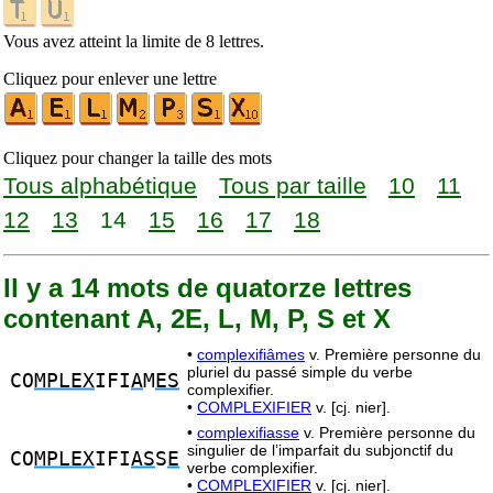
Vous avez atteint la limite de 8 lettres.
Cliquez pour enlever une lettre
Cliquez pour changer la taille des mots
Tous alphabétique
Tous par taille
10
11
12
13
14
15
16
17
18
Il y a 14 mots de quatorze lettres
contenant A, 2E, L, M, P, S et X
•
complexifiâmes
v. Première personne du
pluriel du passé simple du verbe
CO
MPLEX
IFI
A
M
ES
complexifier.
•
COMPLEXIFIER
v. [cj. nier].
•
complexifiasse
v. Première personne du
singulier de l’imparfait du subjonctif du
CO
MPLEX
IFI
AS
S
E
verbe complexifier.
•
COMPLEXIFIER
v. [cj. nier].