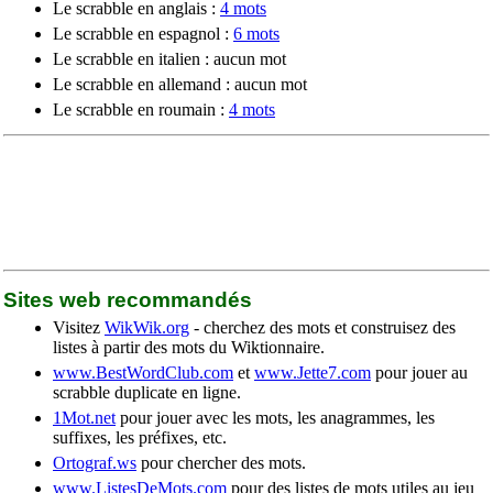
Le scrabble en anglais :
4 mots
Le scrabble en espagnol :
6 mots
Le scrabble en italien : aucun mot
Le scrabble en allemand : aucun mot
Le scrabble en roumain :
4 mots
Sites web recommandés
Visitez
WikWik.org
- cherchez des mots et construisez des
listes à partir des mots du Wiktionnaire.
www.BestWordClub.com
et
www.Jette7.com
pour jouer au
scrabble duplicate en ligne.
1Mot.net
pour jouer avec les mots, les anagrammes, les
suffixes, les préfixes, etc.
Ortograf.ws
pour chercher des mots.
www.ListesDeMots.com
pour des listes de mots utiles au jeu