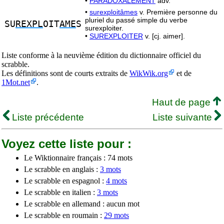
•
PARADOXALEMENT
adv.
•
surexploitâmes
v. Première personne du
pluriel du passé simple du verbe
SU
REXPL
OIT
AME
S
surexploiter.
•
SUREXPLOITER
v. [cj. aimer].
Liste conforme à la neuvième édition du dictionnaire officiel du
scrabble.
Les définitions sont de courts extraits de
WikWik.org
et de
1Mot.net
.
Haut de page
Liste précédente
Liste suivante
Voyez cette liste pour :
Le Wiktionnaire français : 74 mots
Le scrabble en anglais :
3 mots
Le scrabble en espagnol :
4 mots
Le scrabble en italien :
3 mots
Le scrabble en allemand : aucun mot
Le scrabble en roumain :
29 mots