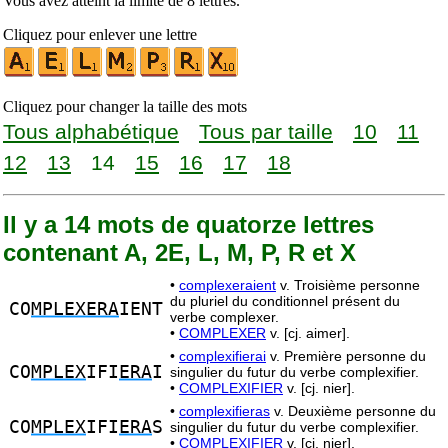
Vous avez atteint la limite de 8 lettres.
Cliquez pour enlever une lettre
Cliquez pour changer la taille des mots
Tous alphabétique
Tous par taille
10
11
12
13
14
15
16
17
18
Il y a 14 mots de quatorze lettres
contenant A, 2E, L, M, P, R et X
•
complexeraient
v. Troisième personne
du pluriel du conditionnel présent du
CO
MPLEXERA
IENT
verbe complexer.
•
COMPLEXER
v. [cj. aimer].
•
complexifierai
v. Première personne du
CO
MPLEX
IFI
ERA
I
singulier du futur du verbe complexifier.
•
COMPLEXIFIER
v. [cj. nier].
•
complexifieras
v. Deuxième personne du
CO
MPLEX
IFI
ERA
S
singulier du futur du verbe complexifier.
•
COMPLEXIFIER
v. [cj. nier].