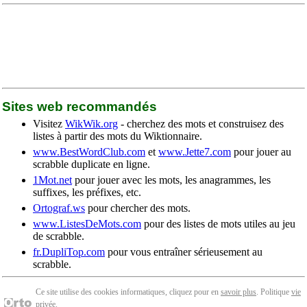
Sites web recommandés
Visitez
WikWik.org
- cherchez des mots et construisez des
listes à partir des mots du Wiktionnaire.
www.BestWordClub.com
et
www.Jette7.com
pour jouer au
scrabble duplicate en ligne.
1Mot.net
pour jouer avec les mots, les anagrammes, les
suffixes, les préfixes, etc.
Ortograf.ws
pour chercher des mots.
www.ListesDeMots.com
pour des listes de mots utiles au jeu
de scrabble.
fr.DupliTop.com
pour vous entraîner sérieusement au
scrabble.
Ce site utilise des cookies informatiques, cliquez pour en
savoir plus
. Politique
vie
privée
.