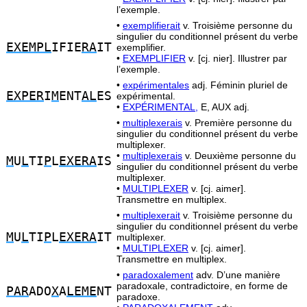
l’exemple.
•
exemplifierait
v. Troisième personne du
singulier du conditionnel présent du verbe
EXEMPL
IFIE
RA
IT
exemplifier.
•
EXEMPLIFIER
v. [cj. nier]. Illustrer par
l’exemple.
•
expérimentales
adj. Féminin pluriel de
EXPER
I
M
ENT
AL
ES
expérimental.
•
EXPÉRIMENTAL,
E, AUX adj.
•
multiplexerais
v. Première personne du
singulier du conditionnel présent du verbe
multiplexer.
•
multiplexerais
v. Deuxième personne du
M
U
L
TI
P
L
EXERA
IS
singulier du conditionnel présent du verbe
multiplexer.
•
MULTIPLEXER
v. [cj. aimer].
Transmettre en multiplex.
•
multiplexerait
v. Troisième personne du
singulier du conditionnel présent du verbe
M
U
L
TI
P
L
EXERA
IT
multiplexer.
•
MULTIPLEXER
v. [cj. aimer].
Transmettre en multiplex.
•
paradoxalement
adv. D’une manière
paradoxale, contradictoire, en forme de
PAR
ADO
X
A
LEME
NT
paradoxe.