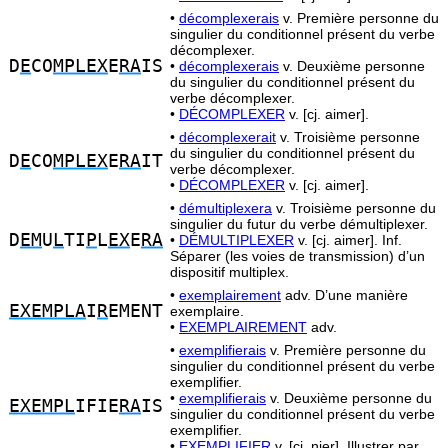
•
décomplexerais
v. Première personne du
singulier du conditionnel présent du verbe
décomplexer.
D
E
CO
MPLEX
E
RA
IS
•
décomplexerais
v. Deuxième personne
du singulier du conditionnel présent du
verbe décomplexer.
•
DÉCOMPLEXER
v. [cj. aimer].
•
décomplexerait
v. Troisième personne
du singulier du conditionnel présent du
D
E
CO
MPLEX
E
RA
IT
verbe décomplexer.
•
DÉCOMPLEXER
v. [cj. aimer].
•
démultiplexera
v. Troisième personne du
singulier du futur du verbe démultiplexer.
D
EM
U
L
TI
P
L
EX
E
RA
•
DÉMULTIPLEXER
v. [cj. aimer]. Inf.
Séparer (les voies de transmission) d’un
dispositif multiplex.
•
exemplairement
adv. D’une manière
EXEMPLA
I
R
EMENT
exemplaire.
•
EXEMPLAIREMENT
adv.
•
exemplifierais
v. Première personne du
singulier du conditionnel présent du verbe
exemplifier.
•
exemplifierais
v. Deuxième personne du
EXEMPL
IFIE
RA
IS
singulier du conditionnel présent du verbe
exemplifier.
•
EXEMPLIFIER
v. [cj. nier]. Illustrer par