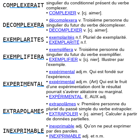
singulier du conditionnel présent du verbe
CO
MPLEXERA
IT
complexer.
•
COMPLEXER
v. [cj. aimer].
•
décomplexera
v. Troisième personne du
D
E
CO
MPLEX
E
RA
singulier du futur du verbe décomplexer.
•
DÉCOMPLEXER
v. [cj. aimer].
•
exemplarités
n.f. Pluriel de exemplarité.
EXEMPLAR
ITES
•
EXEMPLARITÉ
n.f.
•
exemplifiera
v. Troisième personne du
singulier du futur du verbe exemplifier.
EXEMPL
IFIE
RA
•
EXEMPLIFIER
v. [cj. nier]. Illustrer par
l’exemple.
•
expérimental
adj.m. Qui est fondé sur
l’expérience.
•
expérimental
adj.m. (Art) Qui est le fruit
EXPER
I
M
ENT
AL
d’une expérimentation dont le résultat
pourrait s’avérer aléatoire ou marginal.
•
EXPÉRIMENTAL,
E, AUX adj.
•
extrapolâmes
v. Première personne du
pluriel du passé simple du verbe extrapoler.
EX
T
RAP
O
L
A
ME
S
•
EXTRAPOLER
v. [cj. aimer]. Calculer à partir
de données partielles.
•
inexprimable
adj. Qu’on ne peut exprimer
IN
EXPR
I
MA
B
LE
par des paroles.
•
INEXPRIMABLE
adj. et n.m.