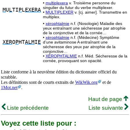
•
multiplexera
v. Troisième personne du
singulier du futur du verbe multiplexer.
M
U
L
TI
P
L
EXERA
•
MULTIPLEXER
v. [cj. aimer]. Transmettre en
multiplex.
•
xérophtalmie
n.f. (Nosologie) Maladie des
yeux entraînant une sécheresse par atrophie
de la conjonctive et de la cornée…
•
xérophtalmie
n.f. (Médecine) Symptôme
XER
O
P
HT
ALM
I
E
d’une avitaminose A entraînant une
sécheresse des yeux par atrophie de la
conjonctive…
•
XÉROPHTALMIE
n.f. Méd. Sécheresse de la
cornée, provoquant son opacité.
Liste conforme à la neuvième édition du dictionnaire officiel du
scrabble.
Les définitions sont de courts extraits de
WikWik.org
et de
1Mot.net
.
Haut de page
Liste précédente
Liste suivante
Voyez cette liste pour :