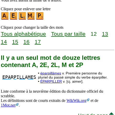
Vous avez atteint la limite de 8 lettres.
Cliquez pour enlever une lettre
Cliquez pour changer la taille des mots
Tous alphabétique
Tous par taille
12
13
14
15
16
17
Il y a un seul mot de douze lettres
contenant A, 2E, 2L, M et 2P
•
éparpillâmes
v. Première personne du
EPA
R
P
I
LL
A
ME
S
pluriel du passé simple du verbe éparpiller.
•
ÉPARPILLER
v. [cj. aimer].
Liste conforme à la neuvième édition du dictionnaire officiel du
scrabble.
Les définitions sont de courts extraits de
WikWik.org
et de
1Mot.net
.