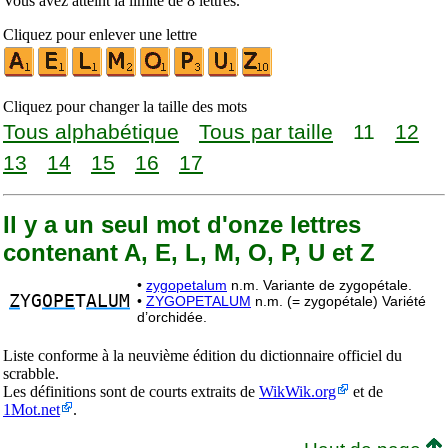
Vous avez atteint la limite de 8 lettres.
Cliquez pour enlever une lettre
Cliquez pour changer la taille des mots
Tous alphabétique
Tous par taille
11
12
13
14
15
16
17
Il y a un seul mot d'onze lettres
contenant A, E, L, M, O, P, U et Z
•
zygopetalum
n.m. Variante de zygopétale.
Z
YG
OPE
T
ALUM
•
ZYGOPETALUM
n.m. (= zygopétale) Variété
d’orchidée.
Liste conforme à la neuvième édition du dictionnaire officiel du
scrabble.
Les définitions sont de courts extraits de
WikWik.org
et de
1Mot.net
.