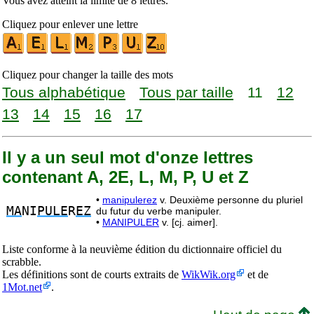
Vous avez atteint la limite de 8 lettres.
Cliquez pour enlever une lettre
Cliquez pour changer la taille des mots
Tous alphabétique
Tous par taille
11
12
13
14
15
16
17
Il y a un seul mot d'onze lettres
contenant A, 2E, L, M, P, U et Z
•
manipulerez
v. Deuxième personne du pluriel
MA
NI
PULE
R
EZ
du futur du verbe manipuler.
•
MANIPULER
v. [cj. aimer].
Liste conforme à la neuvième édition du dictionnaire officiel du
scrabble.
Les définitions sont de courts extraits de
WikWik.org
et de
1Mot.net
.