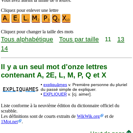
Vous avez atteint la limite de 8 lettres.
Cliquez pour enlever une lettre
Cliquez pour changer la taille des mots
Tous alphabétique
Tous par taille
11
13
14
Il y a un seul mot d'onze lettres
contenant A, 2E, L, M, P, Q et X
•
expliquâmes
v. Première personne du pluriel
EXPL
I
Q
U
AME
S
du passé simple de expliquer.
•
EXPLIQUER
v. [cj. aimer].
Liste conforme à la neuvième édition du dictionnaire officiel du
scrabble.
Les définitions sont de courts extraits de
WikWik.org
et de
1Mot.net
.