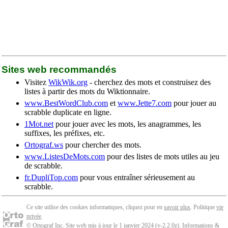
Sites web recommandés
Visitez
WikWik.org
- cherchez des mots et construisez des
listes à partir des mots du Wiktionnaire.
www.BestWordClub.com
et
www.Jette7.com
pour jouer au
scrabble duplicate en ligne.
1Mot.net
pour jouer avec les mots, les anagrammes, les
suffixes, les préfixes, etc.
Ortograf.ws
pour chercher des mots.
www.ListesDeMots.com
pour des listes de mots utiles au jeu
de scrabble.
fr.DupliTop.com
pour vous entraîner sérieusement au
scrabble.
Ce site utilise des cookies informatiques, cliquez pour en
savoir plus
. Politique
vie
privée
.
© Ortograf Inc. Site web mis à jour le 1 janvier 2024 (v-2.2.0
z
).
Informations &