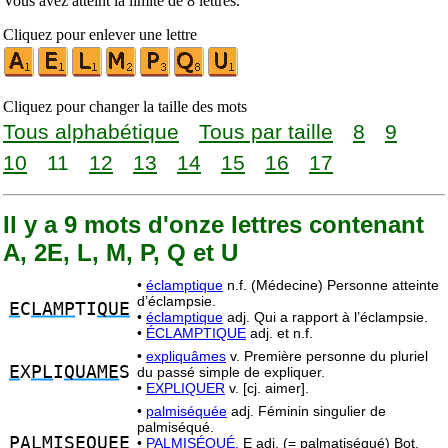
Vous avez atteint la limite de 8 lettres.
Cliquez pour enlever une lettre
Cliquez pour changer la taille des mots
Tous alphabétique
Tous par taille
8
9
10
11
12
13
14
15
16
17
Il y a 9 mots d'onze lettres contenant
A, 2E, L, M, P, Q et U
•
éclamptique
n.f. (Médecine) Personne atteinte
d’éclampsie.
E
C
LAMP
TI
QUE
•
éclamptique
adj. Qui a rapport à l’éclampsie.
•
ÉCLAMPTIQUE
adj. et n.f.
•
expliquâmes
v. Première personne du pluriel
E
X
PL
I
QUAME
S
du passé simple de expliquer.
•
EXPLIQUER
v. [cj. aimer].
•
palmiséquée
adj. Féminin singulier de
palmiséqué.
PALM
IS
EQUE
E
•
PALMISÉQUÉ,
E adj. (= palmatiséqué) Bot.