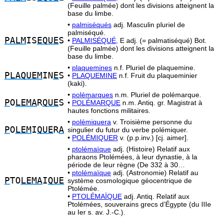
(Feuille palmée) dont les divisions atteignent la
base du limbe.
•
palmiséqués
adj. Masculin pluriel de
palmiséqué.
PALM
IS
EQUE
S
•
PALMISÉQUÉ,
E adj. (= palmatiséqué) Bot.
(Feuille palmée) dont les divisions atteignent la
base du limbe.
•
plaquemines
n.f. Pluriel de plaquemine.
PLAQUEM
IN
E
S
•
PLAQUEMINE
n.f. Fruit du plaqueminier
(kaki).
•
polémarques
n.m. Pluriel de polémarque.
P
O
LEMA
R
QUE
S
•
POLÉMARQUE
n.m. Antiq. gr. Magistrat à
hautes fonctions militaires.
•
polémiquera
v. Troisième personne du
P
O
LEM
I
QUE
R
A
singulier du futur du verbe polémiquer.
•
POLÉMIQUER
v. (p.p.inv.) [cj. aimer].
•
ptolémaïque
adj. (Histoire) Relatif aux
pharaons Ptolémées, à leur dynastie, à la
période de leur règne (De 332 à 30…
•
ptolémaïque
adj. (Astronomie) Relatif au
P
TO
LEMA
I
QUE
système cosmologique géocentrique de
Ptolémée.
•
PTOLÉMAÏQUE
adj. Antiq. Relatif aux
Ptolémées, souverains grecs d’Égypte (du IIIe
au Ier s. av. J.-C.).