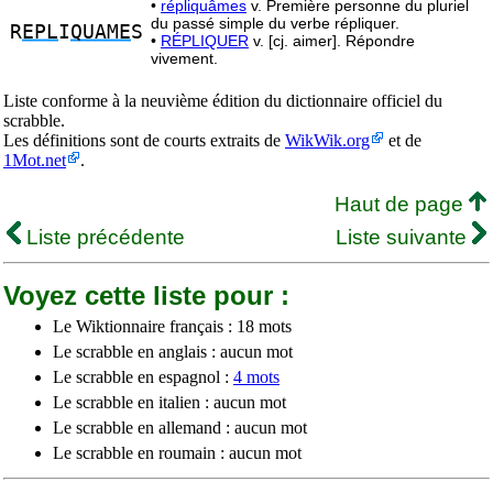
•
répliquâmes
v. Première personne du pluriel
du passé simple du verbe répliquer.
R
EPL
I
QUAME
S
•
RÉPLIQUER
v. [cj. aimer]. Répondre
vivement.
Liste conforme à la neuvième édition du dictionnaire officiel du
scrabble.
Les définitions sont de courts extraits de
WikWik.org
et de
1Mot.net
.
Haut de page
Liste précédente
Liste suivante
Voyez cette liste pour :
Le Wiktionnaire français : 18 mots
Le scrabble en anglais : aucun mot
Le scrabble en espagnol :
4 mots
Le scrabble en italien : aucun mot
Le scrabble en allemand : aucun mot
Le scrabble en roumain : aucun mot