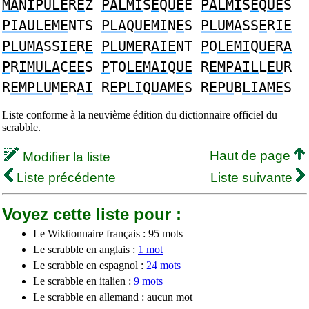
MA
N
IPULE
R
E
Z
PALMI
S
E
Q
UE
E
PALMI
S
E
Q
UE
S
PIAULEME
NTS
PLA
Q
UEMI
N
E
S
PLUMA
SS
E
R
IE
PLUMA
SS
IE
R
E
PLUME
R
AIE
NT
P
O
LEMI
Q
UE
R
A
P
R
IMULA
C
EE
S
P
TO
LEMAI
Q
UE
R
EMPAIL
L
EU
R
R
EMPLU
M
E
R
AI
R
EPLI
Q
UAME
S R
EPU
B
LIAME
S
Liste conforme à la neuvième édition du dictionnaire officiel du
scrabble.
Haut de page
Modifier la liste
Liste précédente
Liste suivante
Voyez cette liste pour :
Le Wiktionnaire français : 95 mots
Le scrabble en anglais :
1 mot
Le scrabble en espagnol :
24 mots
Le scrabble en italien :
9 mots
Le scrabble en allemand : aucun mot