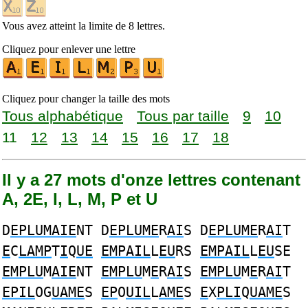
Vous avez atteint la limite de 8 lettres.
Cliquez pour enlever une lettre
Cliquez pour changer la taille des mots
Tous alphabétique
Tous par taille
9
10
11
12
13
14
15
16
17
18
Il y a 27 mots d'onze lettres contenant
A, 2E, I, L, M, P et U
D
EPLUMAIE
NT D
EPLUME
R
AI
S D
EPLUME
R
AI
T
E
C
LAMP
T
I
Q
UE
EMPAIL
L
EU
RS
EMPAIL
L
EU
SE
EMPLU
M
AIE
NT
EMPLU
M
E
R
AI
S
EMPLU
M
E
R
AI
T
EPIL
OG
UAME
S
EP
O
UIL
L
AME
S
E
X
PLI
Q
UAME
S