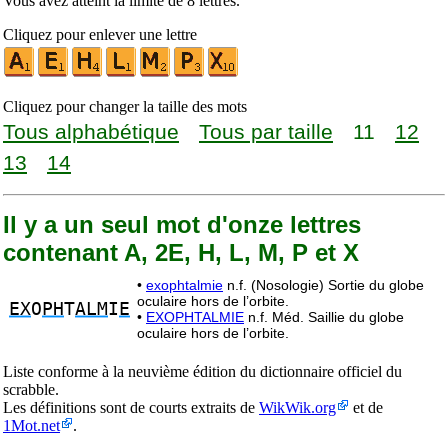
Vous avez atteint la limite de 8 lettres.
Cliquez pour enlever une lettre
Cliquez pour changer la taille des mots
Tous alphabétique
Tous par taille
11
12
13
14
Il y a un seul mot d'onze lettres
contenant A, 2E, H, L, M, P et X
•
exophtalmie
n.f. (Nosologie) Sortie du globe
oculaire hors de l’orbite.
EX
O
PH
T
ALM
I
E
•
EXOPHTALMIE
n.f. Méd. Saillie du globe
oculaire hors de l’orbite.
Liste conforme à la neuvième édition du dictionnaire officiel du
scrabble.
Les définitions sont de courts extraits de
WikWik.org
et de
1Mot.net
.