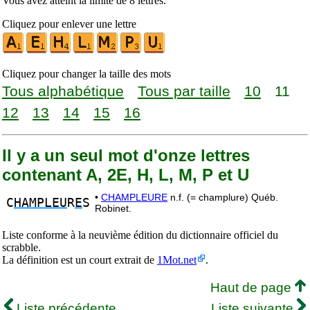
Vous avez atteint la limite de 8 lettres.
Cliquez pour enlever une lettre
Cliquez pour changer la taille des mots
Tous alphabétique
Tous par taille
10
11
12
13
14
15
16
Il y a un seul mot d'onze lettres
contenant A, 2E, H, L, M, P et U
•
CHAMPLEURE
n.f. (= champlure) Québ.
C
HAMPLEU
R
E
S
Robinet.
Liste conforme à la neuvième édition du dictionnaire officiel du
scrabble.
La définition est un court extrait de
1Mot.net
.
Haut de page
Liste précédente
Liste suivante