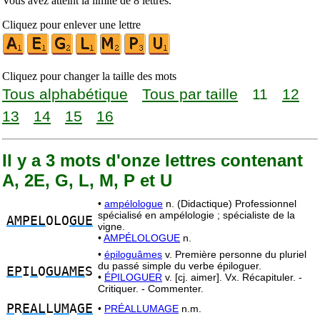
Vous avez atteint la limite de 8 lettres.
Cliquez pour enlever une lettre
Cliquez pour changer la taille des mots
Tous alphabétique
Tous par taille
11
12
13
14
15
16
Il y a 3 mots d'onze lettres contenant
A, 2E, G, L, M, P et U
•
ampélologue
n. (Didactique) Professionnel
spécialisé en ampélologie ; spécialiste de la
AMPEL
OLO
GUE
vigne.
•
AMPÉLOLOGUE
n.
•
épiloguâmes
v. Première personne du pluriel
du passé simple du verbe épiloguer.
EP
I
L
O
GUAME
S
•
ÉPILOGUER
v. [cj. aimer]. Vx. Récapituler. -
Critiquer. - Commenter.
P
R
EAL
L
UM
A
GE
•
PRÉALLUMAGE
n.m.