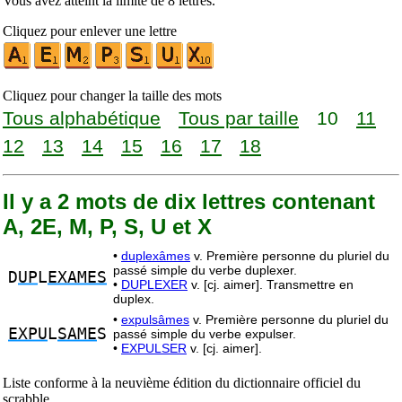
Vous avez atteint la limite de 8 lettres.
Cliquez pour enlever une lettre
Cliquez pour changer la taille des mots
Tous alphabétique
Tous par taille
10
11
12
13
14
15
16
17
18
Il y a 2 mots de dix lettres contenant
A, 2E, M, P, S, U et X
•
duplexâmes
v. Première personne du pluriel du
passé simple du verbe duplexer.
D
UP
L
EXAMES
•
DUPLEXER
v. [cj. aimer]. Transmettre en
duplex.
•
expulsâmes
v. Première personne du pluriel du
EXPU
L
SAME
S
passé simple du verbe expulser.
•
EXPULSER
v. [cj. aimer].
Liste conforme à la neuvième édition du dictionnaire officiel du
scrabble.