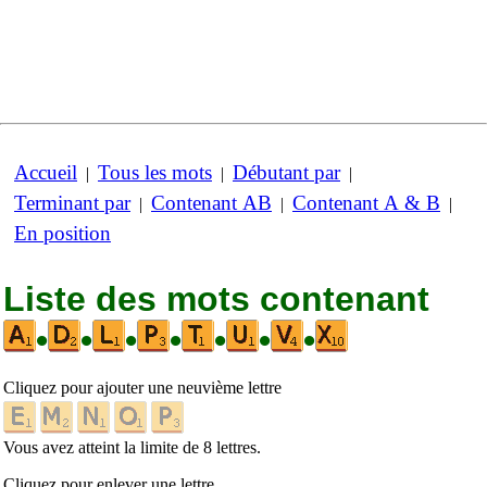
Accueil
Tous les mots
Débutant par
|
|
|
Terminant par
Contenant AB
Contenant A & B
|
|
|
En position
Liste des mots contenant
•
•
•
•
•
•
•
Cliquez pour ajouter une neuvième lettre
Vous avez atteint la limite de 8 lettres.
Cliquez pour enlever une lettre