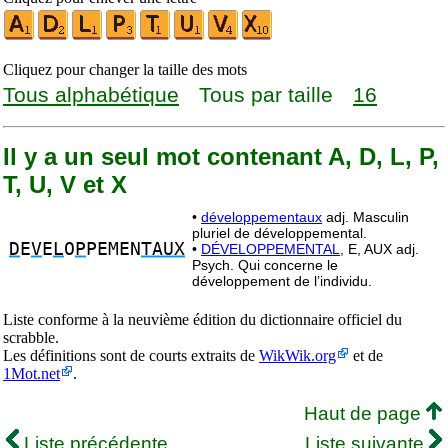
Cliquez pour changer la taille des mots
Tous alphabétique
Tous par taille
16
Il y a un seul mot contenant A, D, L, P,
T, U, V et X
•
développementaux
adj. Masculin
pluriel de développemental.
D
E
V
E
L
O
P
PEMEN
TAUX
•
DÉVELOPPEMENTAL,
E, AUX adj.
Psych. Qui concerne le
développement de l’individu.
Liste conforme à la neuvième édition du dictionnaire officiel du
scrabble.
Les définitions sont de courts extraits de
WikWik.org
et de
1Mot.net
.
Haut de page
Liste précédente
Liste suivante