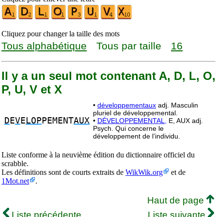
Cliquez pour changer la taille des mots
Tous alphabétique
Tous par taille
16
Il y a un seul mot contenant A, D, L, O,
P, U, V et X
•
développementaux
adj. Masculin
pluriel de développemental.
D
E
V
E
LOP
PEMENT
AUX
•
DÉVELOPPEMENTAL,
E, AUX adj.
Psych. Qui concerne le
développement de l’individu.
Liste conforme à la neuvième édition du dictionnaire officiel du
scrabble.
Les définitions sont de courts extraits de
WikWik.org
et de
1Mot.net
.
Haut de page
Liste précédente
Liste suivante