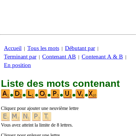
Accueil
Tous les mots
Débutant par
|
|
|
Terminant par
Contenant AB
Contenant A & B
|
|
|
En position
Liste des mots contenant
•
•
•
•
•
•
•
Cliquez pour ajouter une neuvième lettre
Vous avez atteint la limite de 8 lettres.
Cliquez pour enlever une lettre