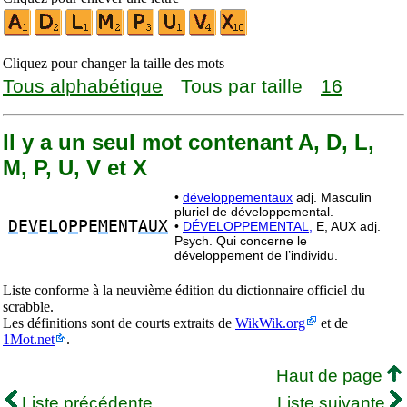
Cliquez pour changer la taille des mots
Tous alphabétique
Tous par taille
16
Il y a un seul mot contenant A, D, L,
M, P, U, V et X
•
développementaux
adj. Masculin
pluriel de développemental.
D
E
V
E
L
O
P
PE
M
ENT
AUX
•
DÉVELOPPEMENTAL,
E, AUX adj.
Psych. Qui concerne le
développement de l’individu.
Liste conforme à la neuvième édition du dictionnaire officiel du
scrabble.
Les définitions sont de courts extraits de
WikWik.org
et de
1Mot.net
.
Haut de page
Liste précédente
Liste suivante