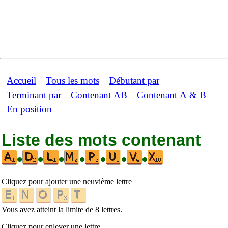
Accueil
Tous les mots
Débutant par
|
|
|
Terminant par
Contenant AB
Contenant A & B
|
|
|
En position
Liste des mots contenant
•
•
•
•
•
•
•
Cliquez pour ajouter une neuvième lettre
Vous avez atteint la limite de 8 lettres.
Cliquez pour enlever une lettre