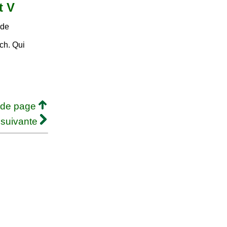
t V
 de
ch. Qui
 de page
 suivante