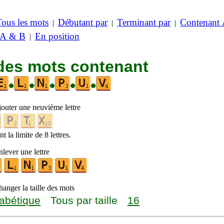
Tous les mots
Débutant par
Terminant par
Contenant
|
|
|
 A & B
En position
|
 des mots contenant
•
•
•
•
•
jouter une neuvième lettre
t la limite de 8 lettres.
lever une lettre
anger la taille des mots
abétique
Tous par taille
16