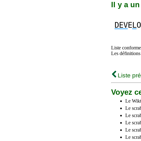
Il y a u
DEV
E
L
O
Liste conforme 
Les définitions
Liste pr
Voyez ce
Le Wikt
Le scra
Le scra
Le scrab
Le scra
Le scra