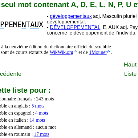
n seul mot contenant A, D, E, L, N, P, U e
•
développementaux
adj. Masculin pluriel
développemental.
P
PEME
N
T
AU
X
•
DÉVELOPPEMENTAL,
E, AUX adj. Psy
concerne le développement de l’individu.
à la neuvième édition du dictionnaire officiel du scrabble.
 sont de courts extraits de
WikWik.org
et de
1Mot.net
.
Haut
écédente
Liste
tte liste pour :
ionnaire français : 243 mots
bble en anglais :
5 mots
bble en espagnol :
4 mots
ble en italien :
14 mots
bble en allemand : aucun mot
bble en roumain :
17 mots