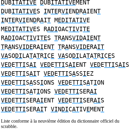
D
UB
ITATIVE
D
UB
ITATIVE
MENT
D
UB
ITATIVE
S
I
N
TE
R
VI
EN
D
R
A
IEN
T
I
N
TE
R
VI
EN
D
R
A
I
T
M
EDITATIV
E
M
EDITATIV
ES R
ADI
OAC
TIV
I
TE
R
ADI
OAC
TIV
I
TE
S
T
R
A
NS
VID
A
IE
N
T
T
R
A
NS
VIDE
RA
I
EN
T
T
R
A
NS
VIDE
RA
IT
VA
SO
DI
LA
T
A
T
R
I
C
E
VA
SO
DI
LA
T
A
T
R
I
C
E
S
VED
E
TTI
S
AI
VED
E
TTI
S
AI
ENT
VED
E
TTI
S
AI
S
VED
E
TTI
S
AI
T
VED
E
TTI
S
A
SS
I
EZ
VED
E
TTI
S
A
SS
I
ONS
VED
E
TTI
S
A
T
I
ON
VED
E
TTI
S
A
T
I
ONS
VED
E
TTI
SER
AI
VED
E
TTI
SER
AI
ENT
VED
E
TTI
SER
AI
S
VED
E
TTI
SER
AI
T
VI
N
DI
C
AT
IV
E
MEN
T
Liste conforme à la neuvième édition du dictionnaire officiel du
scrabble.