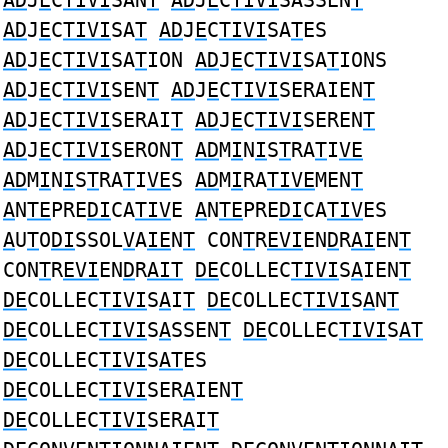
AD
J
E
C
TIVI
SAN
T
AD
J
E
C
TIVI
SASSEN
T
AD
J
E
C
TIVI
SA
T
AD
J
E
C
TIVI
SA
T
ES
AD
J
E
C
TIVI
SA
T
ION
AD
J
E
C
TIVI
SA
T
IONS
AD
J
E
C
TIVI
SEN
T
AD
J
E
C
TIVI
SERAIEN
T
AD
J
E
C
TIVI
SERAI
T
AD
J
E
C
TIVI
SEREN
T
AD
J
E
C
TIVI
SERON
T
AD
M
I
N
I
S
T
RA
T
I
VE
AD
M
I
N
I
S
T
RA
T
I
VE
S
AD
M
I
RA
TIVE
MEN
T
A
N
TE
PRE
DI
CA
TIV
E
A
N
TE
PRE
DI
CA
TIV
ES
A
U
T
O
DI
SSOL
V
A
IE
N
T
CON
T
R
EVI
EN
D
R
AI
EN
T
CON
T
R
EVI
EN
D
R
AIT
DE
COLLEC
TIVI
S
A
IEN
T
DE
COLLEC
TIVI
S
A
I
T
DE
COLLEC
TIVI
S
A
N
T
DE
COLLEC
TIVI
S
A
SSEN
T
DE
COLLEC
TIVI
S
AT
DE
COLLEC
TIVI
S
AT
ES
DE
COLLEC
TIVI
SER
A
IEN
T
DE
COLLEC
TIVI
SER
A
I
T