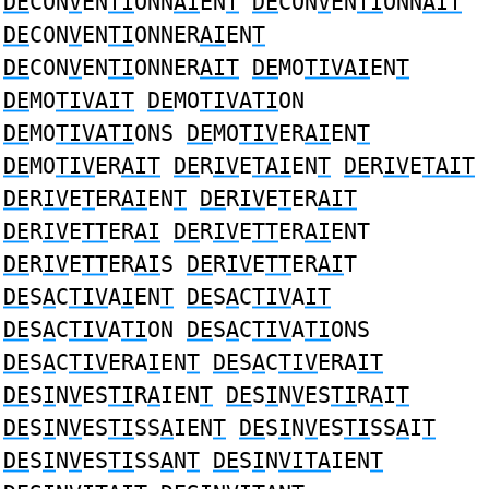
DE
CON
V
EN
TI
ONN
AI
EN
T
DE
CON
V
EN
TI
ONN
AIT
DE
CON
V
EN
TI
ONNER
AI
EN
T
DE
CON
V
EN
TI
ONNER
AIT
DE
MO
TIVAI
EN
T
DE
MO
TIVAIT
DE
MO
TIVATI
ON
DE
MO
TIVATI
ONS
DE
MO
TIV
ER
AI
EN
T
DE
MO
TIV
ER
AIT
DE
R
IV
E
TAI
EN
T
DE
R
IV
E
TAIT
DE
R
IV
E
T
ER
AI
EN
T
DE
R
IV
E
T
ER
AIT
DE
R
IV
E
TT
ER
AI
DE
R
IV
E
TT
ER
AI
ENT
DE
R
IV
E
TT
ER
AI
S
DE
R
IV
E
TT
ER
AI
T
DE
S
A
C
TIV
A
I
EN
T
DE
S
A
C
TIV
A
IT
DE
S
A
C
TIV
A
TI
ON
DE
S
A
C
TIV
A
TI
ONS
DE
S
A
C
TIV
ERA
I
EN
T
DE
S
A
C
TIV
ERA
IT
DE
S
I
N
V
ES
TI
R
A
IEN
T
DE
S
I
N
V
ES
TI
R
A
I
T
DE
S
I
N
V
ES
TI
SS
A
IEN
T
DE
S
I
N
V
ES
TI
SS
A
I
T
DE
S
I
N
V
ES
TI
SS
A
N
T
DE
S
I
N
VITA
IEN
T