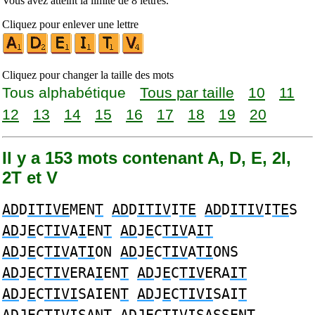
Vous avez atteint la limite de 8 lettres.
Cliquez pour enlever une lettre
Cliquez pour changer la taille des mots
Tous alphabétique
Tous par taille
10
11
12
13
14
15
16
17
18
19
20
Il y a 153 mots contenant A, D, E, 2I,
2T et V
AD
D
ITIVE
MEN
T
AD
D
ITIV
I
TE
AD
D
ITIV
I
TE
S
AD
J
E
C
TIV
A
I
EN
T
AD
J
E
C
TIV
A
IT
AD
J
E
C
TIV
A
TI
ON
AD
J
E
C
TIV
A
TI
ONS
AD
J
E
C
TIV
ERA
I
EN
T
AD
J
E
C
TIV
ERA
IT
AD
J
E
C
TIVI
SAIEN
T
AD
J
E
C
TIVI
SAI
T