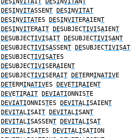
DE
S
I
N
VITA
I
T
DE
S
I
N
VITA
N
T
DE
S
I
N
VITA
SSEN
T
DE
S
I
N
VITAT
DE
S
I
N
VITAT
ES
DE
S
I
N
VIT
ER
A
IEN
T
DE
S
I
N
VIT
ER
A
I
T
DE
SUBJEC
TIVI
S
A
IEN
T
DE
SUBJEC
TIVI
S
A
I
T
DE
SUBJEC
TIVI
S
A
N
T
DE
SUBJEC
TIVI
S
A
SSEN
T
DE
SUBJEC
TIVI
S
AT
DE
SUBJEC
TIVI
S
AT
ES
DE
SUBJEC
TIVI
SER
A
IEN
T
DE
SUBJEC
TIVI
SER
A
I
T
DET
ERM
I
N
ATIV
E
DET
ERM
I
N
ATIV
ES
DEV
E
TI
R
AI
EN
T
DEV
E
TI
R
AIT
DEVIATI
ONNIS
T
E
DEVIATI
ONNIS
T
ES
DEVITA
L
I
SAIEN
T
DEVITA
L
I
SAI
T
DEVITA
L
I
SAN
T
DEVITA
L
I
SASSEN
T
DEVITA
L
I
SA
T
DEVITA
L
I
SA
T
ES
DEVITA
L
I
SA
T
ION