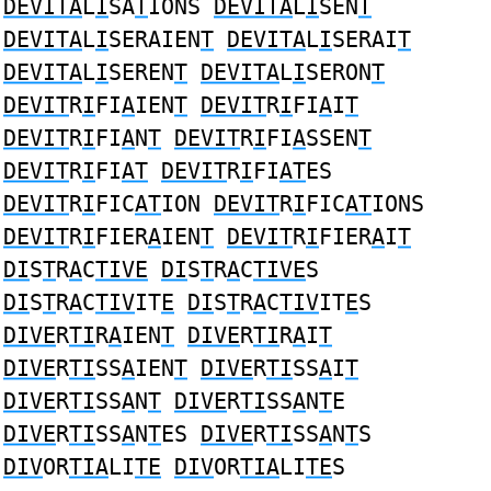
DEVITA
L
I
SA
T
IONS
DEVITA
L
I
SEN
T
DEVITA
L
I
SERAIEN
T
DEVITA
L
I
SERAI
T
DEVITA
L
I
SEREN
T
DEVITA
L
I
SERON
T
DEVIT
R
I
FI
A
IEN
T
DEVIT
R
I
FI
A
I
T
DEVIT
R
I
FI
A
N
T
DEVIT
R
I
FI
A
SSEN
T
DEVIT
R
I
FI
AT
DEVIT
R
I
FI
AT
ES
DEVIT
R
I
FIC
AT
ION
DEVIT
R
I
FIC
AT
IONS
DEVIT
R
I
FIER
A
IEN
T
DEVIT
R
I
FIER
A
I
T
DI
S
T
R
A
C
TIVE
DI
S
T
R
A
C
TIVE
S
DI
S
T
R
A
C
TIV
IT
E
DI
S
T
R
A
C
TIV
IT
E
S
DIVE
R
TI
R
A
IEN
T
DIVE
R
TI
R
A
I
T
DIVE
R
TI
SS
A
IEN
T
DIVE
R
TI
SS
A
I
T
DIVE
R
TI
SS
A
N
T
DIVE
R
TI
SS
A
N
T
E
DIVE
R
TI
SS
A
N
T
ES
DIVE
R
TI
SS
A
N
T
S
DIV
OR
TIA
LI
TE
DIV
OR
TIA
LI
TE
S