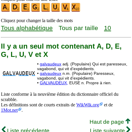
Cliquez pour changer la taille des mots
Tous alphabétique
Tous par taille
10
Il y a un seul mot contenant A, D, E,
G, L, U, V et X
•
galvaudeux
adj. (Populaire) Qui est paresseux,
vagabond, qui vit d’expédients.
GALV
A
UDE
U
X
•
galvaudeux
n.m. (Populaire) Paresseux,
vagabond, qui vit d’expédients.
•
GALVAUDEUX,
EUSE n. Propre à rien.
Liste conforme à la neuvième édition du dictionnaire officiel du
scrabble.
Les définitions sont de courts extraits de
WikWik.org
et de
1Mot.net
.
Haut de page
Liste précédente
Liste suivante