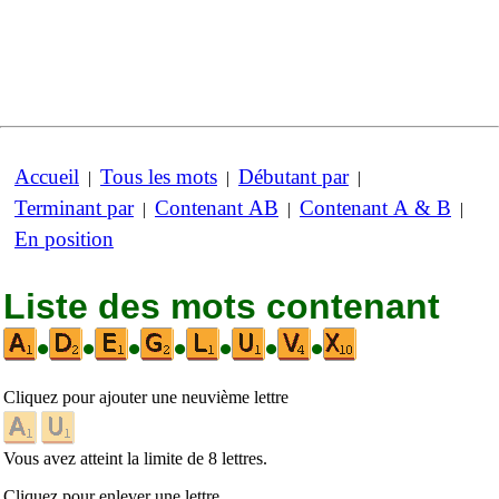
Accueil
Tous les mots
Débutant par
|
|
|
Terminant par
Contenant AB
Contenant A & B
|
|
|
En position
Liste des mots contenant
•
•
•
•
•
•
•
Cliquez pour ajouter une neuvième lettre
Vous avez atteint la limite de 8 lettres.
Cliquez pour enlever une lettre