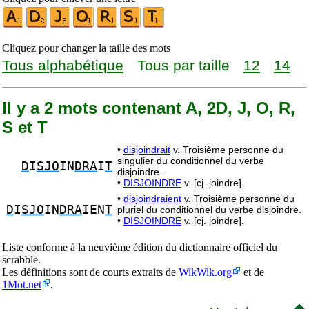
Cliquez pour changer la taille des mots
Tous alphabétique
Tous par taille
12
14
Il y a 2 mots contenant A, 2D, J, O, R,
S et T
•
disjoindrait
v. Troisième personne du
singulier du conditionnel du verbe
D
I
SJO
IN
DRA
I
T
disjoindre.
•
DISJOINDRE
v. [cj. joindre].
•
disjoindraient
v. Troisième personne du
D
I
SJO
IN
DRA
IEN
T
pluriel du conditionnel du verbe disjoindre.
•
DISJOINDRE
v. [cj. joindre].
Liste conforme à la neuvième édition du dictionnaire officiel du
scrabble.
Les définitions sont de courts extraits de
WikWik.org
et de
1Mot.net
.