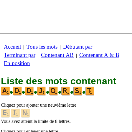
Accueil
Tous les mots
Débutant par
|
|
|
Terminant par
Contenant AB
Contenant A & B
|
|
|
En position
Liste des mots contenant
•
•
•
•
•
•
•
Cliquez pour ajouter une neuvième lettre
Vous avez atteint la limite de 8 lettres.
Cliquez pour enlever une lettre