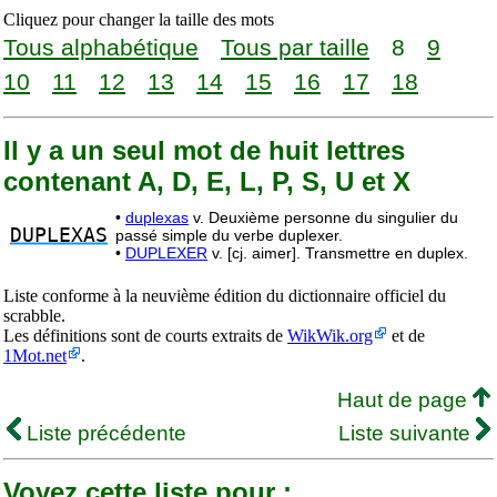
Cliquez pour changer la taille des mots
Tous alphabétique
Tous par taille
8
9
10
11
12
13
14
15
16
17
18
Il y a un seul mot de huit lettres
contenant A, D, E, L, P, S, U et X
•
duplexas
v. Deuxième personne du singulier du
DUPLEXAS
passé simple du verbe duplexer.
•
DUPLEXER
v. [cj. aimer]. Transmettre en duplex.
Liste conforme à la neuvième édition du dictionnaire officiel du
scrabble.
Les définitions sont de courts extraits de
WikWik.org
et de
1Mot.net
.
Haut de page
Liste précédente
Liste suivante
Voyez cette liste pour :