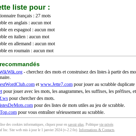
tte liste pour :
ionnaire français : 27 mots
bble en anglais : aucun mot
bble en espagnol : aucun mot
ble en italien : aucun mot
bble en allemand : aucun mot
bble en roumain : aucun mot
b recommandés
WikWik.org
- cherchez des mots et construisez des listes à partir des mo
naire.
stWordClub.com
et
www.Jette7.com
pour jouer au scrabble duplicate 
t
pour jouer avec les mots, les anagrammes, les suffixes, les préfixes, et
f.ws
pour chercher des mots.
stesDeMots.com
pour des listes de mots utiles au jeu de scrabble.
iTop.com
pour vous entraîner sérieusement au scrabble.
tilise des cookies informatiques, cliquez pour en
savoir plus
. Politique
vie privée
.
f Inc. Site web mis à jour le 1 janvier 2024 (v-2.2.0
z
).
Informations & Contacts
.