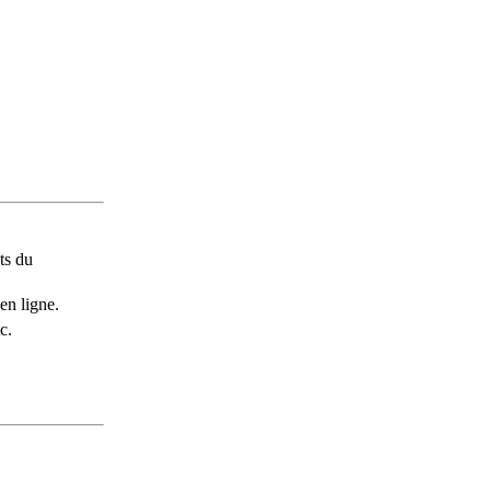
ts du
en ligne.
c.