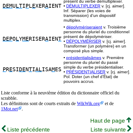
présent du verbe démultiplexer.
DEM
U
LT
I
P
L
E
XER
A
IENT
•
DÉMULTIPLEXER
v. [cj. aimer].
Inf. Séparer (les voies de
transmission) d’un dispositif
multiplex.
•
dépolymériseraient
v. Troisième
personne du pluriel du conditionnel
présent de dépolymériser.
DEP
O
L
Y
ME
RISER
A
IEN
T
•
DÉPOLYMÉRISER
v. [cj. aimer].
Transformer (un polymère) en un
composé plus simple.
•
présidentialisâmes
v. Première
personne du pluriel du passé
simple du verbe présidentialiser.
P
R
E
SI
DE
N
T
I
AL
ISA
M
ES
•
PRÉSIDENTIALISER
v. [cj. aimer].
Pol. Doter (un chef d’État) de
pouvoirs accrus.
Liste conforme à la neuvième édition du dictionnaire officiel du
scrabble.
Les définitions sont de courts extraits de
WikWik.org
et de
1Mot.net
.
Haut de page
Liste précédente
Liste suivante