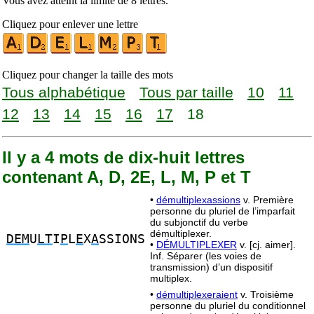
Vous avez atteint la limite de 8 lettres.
Cliquez pour enlever une lettre
Cliquez pour changer la taille des mots
Tous alphabétique
Tous par taille
10
11
12
13
14
15
16
17
18
Il y a 4 mots de dix-huit lettres
contenant A, D, 2E, L, M, P et T
•
démultiplexassions
v. Première
personne du pluriel de l’imparfait
du subjonctif du verbe
démultiplexer.
DEM
U
LT
I
P
L
E
X
A
SSIONS
•
DÉMULTIPLEXER
v. [cj. aimer].
Inf. Séparer (les voies de
transmission) d’un dispositif
multiplex.
•
démultiplexeraient
v. Troisième
personne du pluriel du conditionnel