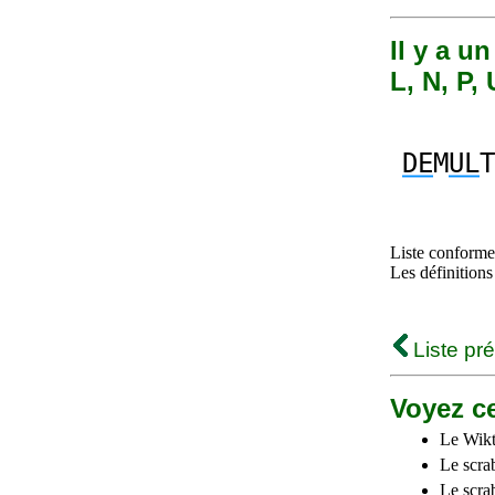
Il y a u
L, N, P, 
DE
M
UL
T
Liste conforme 
Les définitions
Liste pr
Voyez ce
Le Wikt
Le scra
Le scra