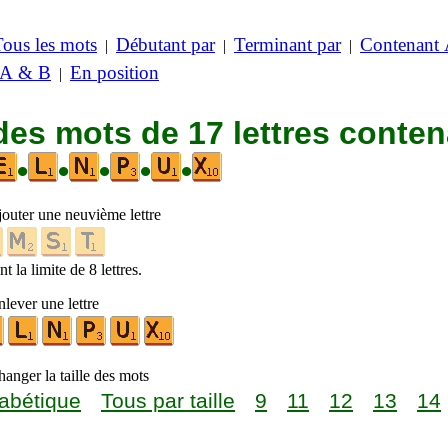
Tous les mots
Débutant par
Terminant par
Contenant
|
|
|
 A & B
En position
|
des mots de 17 lettres conte
•
•
•
•
•
jouter une neuvième lettre
t la limite de 8 lettres.
lever une lettre
anger la taille des mots
abétique
Tous par taille
9
11
12
13
14