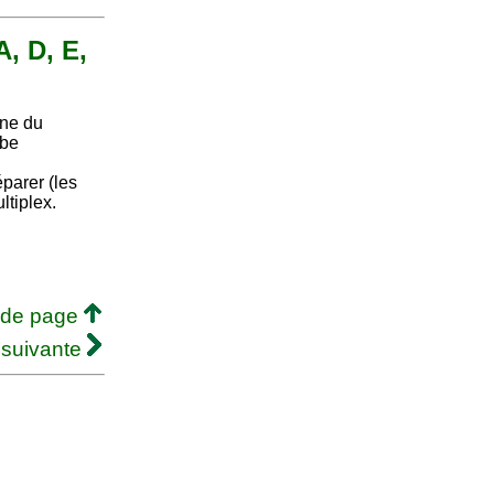
A, D, E,
nne du
rbe
Séparer (les
ltiplex.
 de page
 suivante