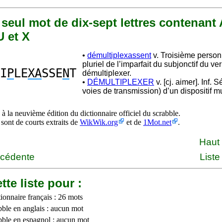
n seul mot de dix-sept lettres contenant 
U et X
•
démultiplexassent
v. Troisième perso
pluriel de l’imparfait du subjonctif du ve
I
P
LE
XA
SSE
N
T
démultiplexer.
•
DÉMULTIPLEXER
v. [cj. aimer]. Inf. 
voies de transmission) d’un dispositif mu
à la neuvième édition du dictionnaire officiel du scrabble.
 sont de courts extraits de
WikWik.org
et de
1Mot.net
.
Haut
écédente
Liste
tte liste pour :
ionnaire français : 26 mots
bble en anglais : aucun mot
bble en espagnol : aucun mot