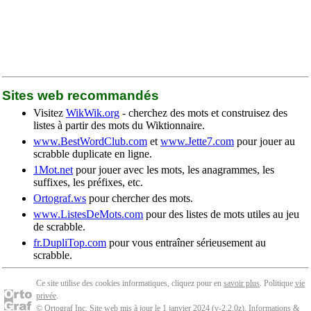
Sites web recommandés
Visitez
WikWik.org
- cherchez des mots et construisez des
listes à partir des mots du Wiktionnaire.
www.BestWordClub.com
et
www.Jette7.com
pour jouer au
scrabble duplicate en ligne.
1Mot.net
pour jouer avec les mots, les anagrammes, les
suffixes, les préfixes, etc.
Ortograf.ws
pour chercher des mots.
www.ListesDeMots.com
pour des listes de mots utiles au jeu
de scrabble.
fr.DupliTop.com
pour vous entraîner sérieusement au
scrabble.
Ce site utilise des cookies informatiques, cliquez pour en
savoir plus
. Politique
vie
privée
.
© Ortograf Inc. Site web mis à jour le 1 janvier 2024 (v-2.2.0
z
).
Informations &