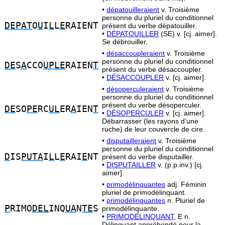
•
dépatouilleraient
v. Troisième
personne du pluriel du conditionnel
DEPAT
O
U
I
L
L
E
RAIENT
présent du verbe dépatouiller.
•
DÉPATOUILLER
(SE) v. [cj. aimer].
Se débrouiller.
•
désaccoupleraient
v. Troisième
personne du pluriel du conditionnel
DE
S
A
CCO
UPLE
RAIEN
T
présent du verbe désaccoupler.
•
DÉSACCOUPLER
v. [cj. aimer].
•
désoperculeraient
v. Troisième
personne du pluriel du conditionnel
présent du verbe désoperculer.
DE
SO
PE
RC
UL
ER
A
IEN
T
•
DÉSOPERCULER
v. [cj. aimer].
Débarrasser (les rayons d’une
ruche) de leur couvercle de cire.
•
disputailleraient
v. Troisième
personne du pluriel du conditionnel
D
IS
PUTA
I
L
L
E
RAI
E
NT
présent du verbe disputailler.
•
DISPUTAILLER
v. (p.p.inv.) [cj.
aimer].
•
primodélinquantes
adj. Féminin
pluriel de primodélinquant.
•
primodélinquantes
n. Pluriel de
P
RIMO
DEL
INQ
UA
N
TE
S
primodélinquante.
•
PRIMODÉLINQUANT,
E n.
Délinquant appréhendé pour la