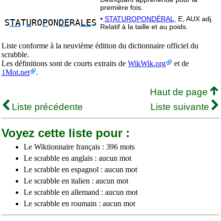
première fois.
•
STATUROPONDÉRAL,
E, AUX adj.
S
TA
T
U
RO
P
ON
DE
RA
LE
S
Relatif à la taille et au poids.
Liste conforme à la neuvième édition du dictionnaire officiel du
scrabble.
Les définitions sont de courts extraits de
WikWik.org
et de
1Mot.net
.
Haut de page
Liste précédente
Liste suivante
Voyez cette liste pour :
Le Wiktionnaire français : 396 mots
Le scrabble en anglais : aucun mot
Le scrabble en espagnol : aucun mot
Le scrabble en italien : aucun mot
Le scrabble en allemand : aucun mot
Le scrabble en roumain : aucun mot