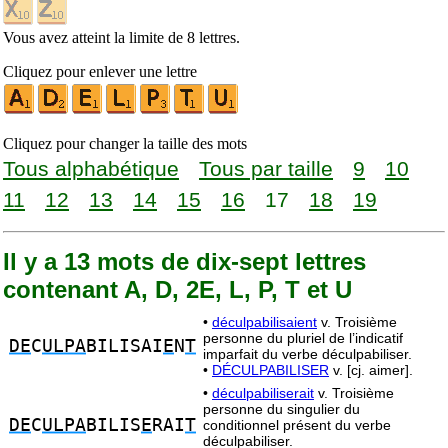
Vous avez atteint la limite de 8 lettres.
Cliquez pour enlever une lettre
Cliquez pour changer la taille des mots
Tous alphabétique
Tous par taille
9
10
11
12
13
14
15
16
17
18
19
Il y a 13 mots de dix-sept lettres
contenant A, D, 2E, L, P, T et U
•
déculpabilisaient
v. Troisième
personne du pluriel de l’indicatif
DE
C
ULPA
BILISAI
E
N
T
imparfait du verbe déculpabiliser.
•
DÉCULPABILISER
v. [cj. aimer].
•
déculpabiliserait
v. Troisième
personne du singulier du
DE
C
ULPA
BILIS
E
RAI
T
conditionnel présent du verbe
déculpabiliser.