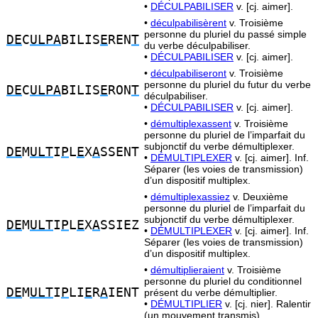
•
DÉCULPABILISER
v. [cj. aimer].
•
déculpabilisèrent
v. Troisième
personne du pluriel du passé simple
DE
C
ULPA
BILIS
E
REN
T
du verbe déculpabiliser.
•
DÉCULPABILISER
v. [cj. aimer].
•
déculpabiliseront
v. Troisième
personne du pluriel du futur du verbe
DE
C
ULPA
BILIS
E
RON
T
déculpabiliser.
•
DÉCULPABILISER
v. [cj. aimer].
•
démultiplexassent
v. Troisième
personne du pluriel de l’imparfait du
subjonctif du verbe démultiplexer.
DE
M
ULT
I
P
L
E
X
A
SSENT
•
DÉMULTIPLEXER
v. [cj. aimer]. Inf.
Séparer (les voies de transmission)
d’un dispositif multiplex.
•
démultiplexassiez
v. Deuxième
personne du pluriel de l’imparfait du
subjonctif du verbe démultiplexer.
DE
M
ULT
I
P
L
E
X
A
SSIEZ
•
DÉMULTIPLEXER
v. [cj. aimer]. Inf.
Séparer (les voies de transmission)
d’un dispositif multiplex.
•
démultiplieraient
v. Troisième
personne du pluriel du conditionnel
DE
M
ULT
I
P
LI
E
R
A
IENT
présent du verbe démultiplier.
•
DÉMULTIPLIER
v. [cj. nier]. Ralentir
(un mouvement transmis).