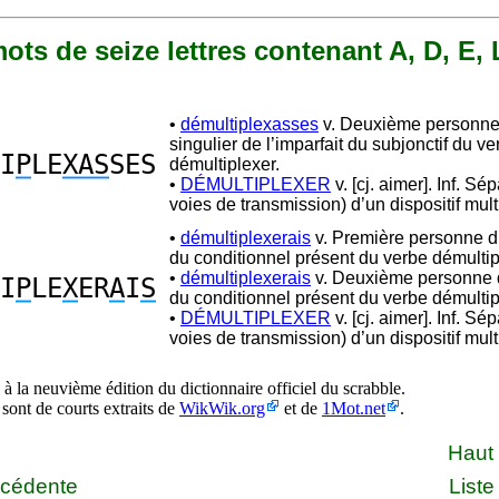
 mots de seize lettres contenant A, D, E, L
•
démultiplexasses
v. Deuxième personne
singulier de l’imparfait du subjonctif du ve
I
P
LE
XAS
SES
démultiplexer.
•
DÉMULTIPLEXER
v. [cj. aimer]. Inf. Sép
voies de transmission) d’un dispositif mult
•
démultiplexerais
v. Première personne du
du conditionnel présent du verbe démultip
•
démultiplexerais
v. Deuxième personne d
I
P
LE
X
ER
A
I
S
du conditionnel présent du verbe démultip
•
DÉMULTIPLEXER
v. [cj. aimer]. Inf. Sép
voies de transmission) d’un dispositif mult
à la neuvième édition du dictionnaire officiel du scrabble.
 sont de courts extraits de
WikWik.org
et de
1Mot.net
.
Haut
écédente
Liste