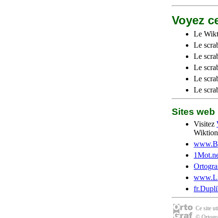
Voyez ce
Le Wikt
Le scra
Le scra
Le scrab
Le scra
Le scra
Sites we
Visitez
Wiktion
www.Be
1Mot.ne
Ortogra
www.Li
fr.Dupl
Ce site u
© Ortogra