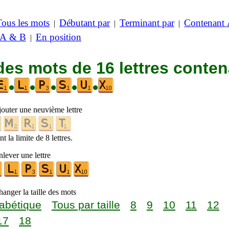
Tous les mots
Débutant par
Terminant par
Contenant
|
|
|
 A & B
En position
|
des mots de 16 lettres conte
•
•
•
•
•
jouter une neuvième lettre
t la limite de 8 lettres.
lever une lettre
anger la taille des mots
abétique
Tous par taille
8
9
10
11
12
17
18