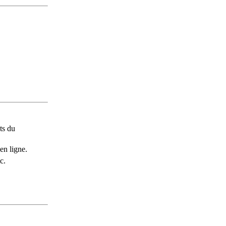
ts du
en ligne.
c.