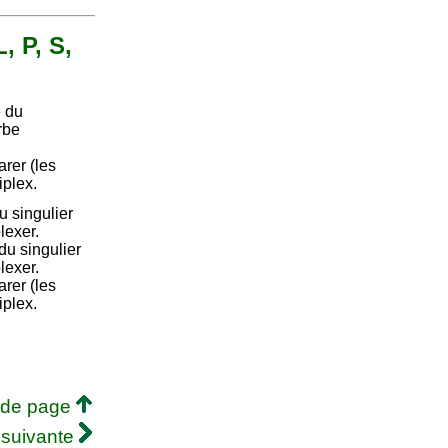
, P, S,
 du
rbe
arer (les
iplex.
 singulier
lexer.
u singulier
lexer.
arer (les
iplex.
 de page
 suivante