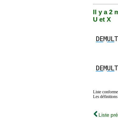
Il y a 2
U et X
DE
M
UL
T
DE
M
UL
T
Liste conforme 
Les définitions
Liste pr