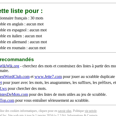
tte liste pour :
ionnaire français : 30 mots
bble en anglais : aucun mot
bble en espagnol : aucun mot
ble en italien : aucun mot
bble en allemand : aucun mot
bble en roumain : aucun mot
b recommandés
WikWik.org
- cherchez des mots et construisez des listes à partir des mo
naire.
stWordClub.com
et
www.Jette7.com
pour jouer au scrabble duplicate 
t
pour jouer avec les mots, les anagrammes, les suffixes, les préfixes, et
f.ws
pour chercher des mots.
stesDeMots.com
pour des listes de mots utiles au jeu de scrabble.
iTop.com
pour vous entraîner sérieusement au scrabble.
tilise des cookies informatiques, cliquez pour en
savoir plus
. Politique
vie privée
.
f Inc. Site web mis à jour le 1 janvier 2024 (v-2.2.0
z
).
Informations & Contacts
.