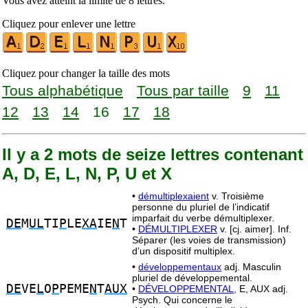
Vous avez atteint la limite de 8 lettres.
Cliquez pour enlever une lettre
Cliquez pour changer la taille des mots
Tous alphabétique
Tous par taille
9
11
12
13
14
16
17
18
Il y a 2 mots de seize lettres contenant
A, D, E, L, N, P, U et X
•
démultiplexaient
v. Troisième
personne du pluriel de l’indicatif
imparfait du verbe démultiplexer.
DE
M
UL
TI
P
LE
XA
IE
N
T
•
DÉMULTIPLEXER
v. [cj. aimer]. Inf.
Séparer (les voies de transmission)
d’un dispositif multiplex.
•
développementaux
adj. Masculin
pluriel de développemental.
DE
VE
L
O
P
PEME
N
T
AUX
•
DÉVELOPPEMENTAL,
E, AUX adj.
Psych. Qui concerne le