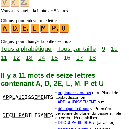
Vous avez atteint la limite de 8 lettres.
Cliquez pour enlever une lettre
Cliquez pour changer la taille des mots
Tous alphabétique
Tous par taille
9
10
11
12
13
14
15
16
17
18
Il y a 11 mots de seize lettres
contenant A, D, 2E, L, M, P et U
•
applaudissements
n.m. Pluriel de
AP
P
L
A
UD
ISS
EME
NTS
applaudissement.
•
APPLAUDISSEMENT
n.m.
•
déculpabilisâmes
v. Première
personne du pluriel du passé simple
DE
C
ULPA
BILISA
ME
S
du verbe déculpabiliser.
•
DÉCULPABILISER
v. [cj. aimer].