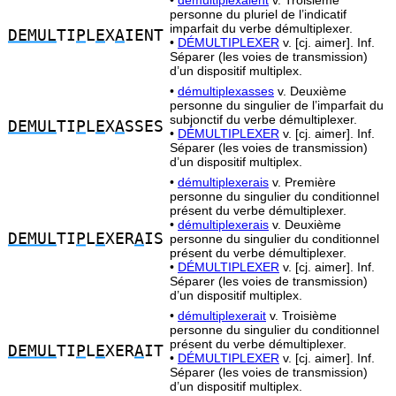
•
démultiplexaient
v. Troisième
personne du pluriel de l’indicatif
imparfait du verbe démultiplexer.
DEMUL
TI
P
L
E
X
A
IENT
•
DÉMULTIPLEXER
v. [cj. aimer]. Inf.
Séparer (les voies de transmission)
d’un dispositif multiplex.
•
démultiplexasses
v. Deuxième
personne du singulier de l’imparfait du
subjonctif du verbe démultiplexer.
DEMUL
TI
P
L
E
X
A
SSES
•
DÉMULTIPLEXER
v. [cj. aimer]. Inf.
Séparer (les voies de transmission)
d’un dispositif multiplex.
•
démultiplexerais
v. Première
personne du singulier du conditionnel
présent du verbe démultiplexer.
•
démultiplexerais
v. Deuxième
DEMUL
TI
P
L
E
XER
A
IS
personne du singulier du conditionnel
présent du verbe démultiplexer.
•
DÉMULTIPLEXER
v. [cj. aimer]. Inf.
Séparer (les voies de transmission)
d’un dispositif multiplex.
•
démultiplexerait
v. Troisième
personne du singulier du conditionnel
présent du verbe démultiplexer.
DEMUL
TI
P
L
E
XER
A
IT
•
DÉMULTIPLEXER
v. [cj. aimer]. Inf.
Séparer (les voies de transmission)
d’un dispositif multiplex.