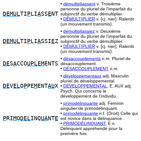
•
démultipliassent
v. Troisième
personne du pluriel de l’imparfait du
DEMUL
TI
P
LI
A
SS
E
NT
subjonctif du verbe démultiplier.
•
DÉMULTIPLIER
v. [cj. nier]. Ralentir
(un mouvement transmis).
•
démultipliassiez
v. Deuxième
personne du pluriel de l’imparfait du
DEMUL
TI
P
LI
A
SSI
E
Z
subjonctif du verbe démultiplier.
•
DÉMULTIPLIER
v. [cj. nier]. Ralentir
(un mouvement transmis).
•
désaccouplements
n.m. Pluriel de
DE
S
A
CCO
UPLEM
ENTS
désaccouplement.
•
DÉSACCOUPLEMENT
n.m.
•
développementaux
adj. Masculin
pluriel de développemental.
DE
V
EL
O
P
PE
M
ENT
AU
X
•
DÉVELOPPEMENTAL,
E, AUX adj.
Psych. Qui concerne le
développement de l’individu.
•
primodélinquante
adj. Féminin
singulier de primodélinquant.
•
primodélinquante
n.f. (Droit) Celle qui
P
RI
M
O
DEL
INQ
UA
NT
E
est novice dans la délinquance.
•
PRIMODÉLINQUANT,
E n.
Délinquant appréhendé pour la
première fois.