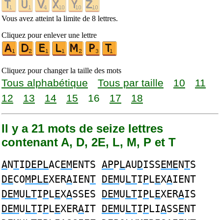
Vous avez atteint la limite de 8 lettres.
Cliquez pour enlever une lettre
Cliquez pour changer la taille des mots
Tous alphabétique
Tous par taille
10
11
12
13
14
15
16
17
18
Il y a 21 mots de seize lettres
contenant A, D, 2E, L, M, P et T
A
N
T
I
DEPL
AC
EM
ENTS
AP
P
L
AU
D
ISS
EME
N
T
S
DE
CO
MPLE
XER
A
IEN
T
DEM
U
LT
I
P
L
E
X
A
IENT
DEM
U
LT
I
P
L
E
X
A
SSES
DEM
U
LT
I
P
L
E
XER
A
IS
DEM
U
LT
I
P
L
E
XER
A
IT
DEM
U
LT
I
P
LI
A
SS
E
NT