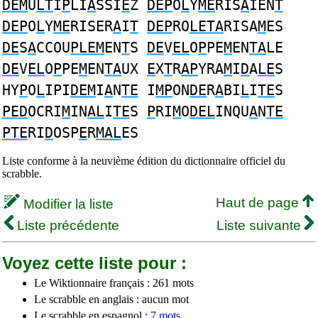
DEM
U
LT
I
P
LI
A
SSI
E
Z
DEP
O
L
Y
ME
RIS
A
IEN
T
DEP
O
L
Y
ME
RISER
A
I
T
DEP
RO
LETA
RISA
M
ES
DE
S
A
CCOU
PLEM
EN
T
S
DE
V
EL
O
P
PE
M
EN
TA
LE
DE
V
EL
O
P
PE
M
EN
TA
UX
E
X
T
R
AP
YRA
M
I
D
A
LE
S
HY
P
O
L
IPI
DEM
I
A
N
TE
I
MP
ON
DE
R
A
BI
L
I
TE
S
PED
OCRI
M
IN
AL
I
TE
S
P
RI
M
O
DEL
INQU
A
N
TE
PTE
RI
D
OSP
E
R
MAL
ES
Liste conforme à la neuvième édition du dictionnaire officiel du
scrabble.
Haut de page
Modifier la liste
Liste précédente
Liste suivante
Voyez cette liste pour :
Le Wiktionnaire français : 261 mots
Le scrabble en anglais : aucun mot
Le scrabble en espagnol :
7 mots