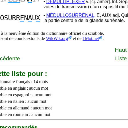
•
DÉMULTIPLEXER
v. [cj. aimer]. Inf. Sép
voies de transmission) d’un dispositif mult
•
MÉDULLOSURRÉNAL,
E, AUX adj. Qu
OSURR
E
N
A
U
X
la partie centrale de la glande surrénale.
à la neuvième édition du dictionnaire officiel du scrabble.
 sont de courts extraits de
WikWik.org
et de
1Mot.net
.
Haut
écédente
Liste
tte liste pour :
ionnaire français : 14 mots
bble en anglais : aucun mot
bble en espagnol : aucun mot
ble en italien : aucun mot
bble en allemand : aucun mot
bble en roumain : aucun mot
b recommandés