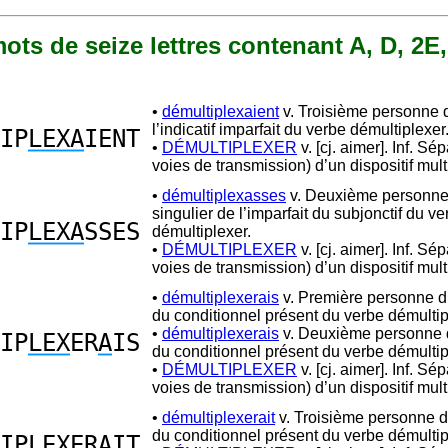
 mots de seize lettres contenant A, D, 2E
•
démultiplexaient
v. Troisième personne d
l’indicatif imparfait du verbe démultiplexer
IP
LEXA
IENT
•
DÉMULTIPLEXER
v. [cj. aimer]. Inf. Sép
voies de transmission) d’un dispositif mult
•
démultiplexasses
v. Deuxième personne
singulier de l’imparfait du subjonctif du ve
IP
LEXA
SSES
démultiplexer.
•
DÉMULTIPLEXER
v. [cj. aimer]. Inf. Sép
voies de transmission) d’un dispositif mult
•
démultiplexerais
v. Première personne du
du conditionnel présent du verbe démultip
•
démultiplexerais
v. Deuxième personne d
IP
LEX
ER
A
IS
du conditionnel présent du verbe démultip
•
DÉMULTIPLEXER
v. [cj. aimer]. Inf. Sép
voies de transmission) d’un dispositif mult
•
démultiplexerait
v. Troisième personne d
du conditionnel présent du verbe démultip
IP
LEX
ER
A
IT