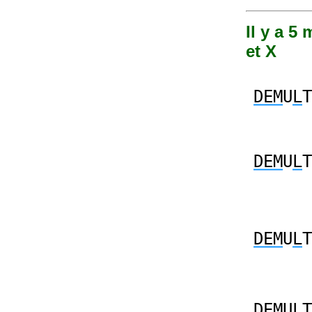
Il y a 5
et X
DEM
U
L
T
DEM
U
L
T
DEM
U
L
T
DEM
U
L
T