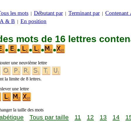
Tous les mots
Débutant par
Terminant par
Contenant
|
|
|
 A & B
En position
|
des mots de 16 lettres conte
•
•
•
•
•
jouter une neuvième lettre
t la limite de 8 lettres.
lever une lettre
anger la taille des mots
abétique
Tous par taille
11
12
13
14
1