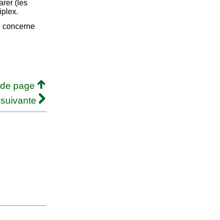
arer (les
iplex.
i concerne
 de page
 suivante