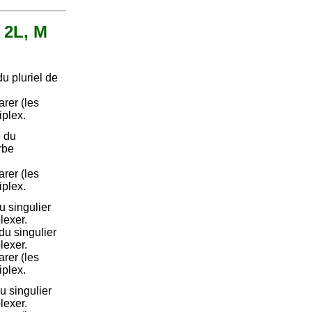
, 2L, M
u pluriel de
.
arer (les
iplex.
 du
rbe
arer (les
iplex.
 singulier
lexer.
u singulier
lexer.
arer (les
iplex.
u singulier
lexer.