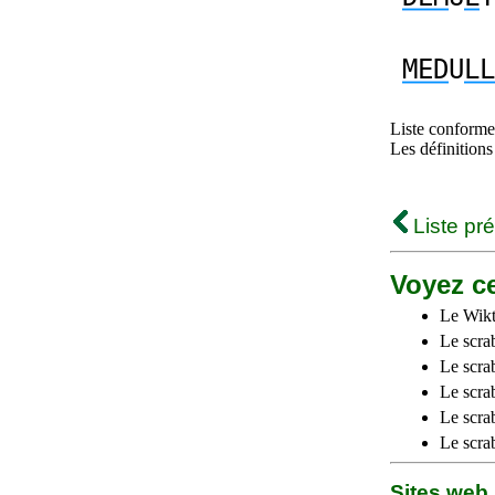
MED
U
LL
Liste conforme 
Les définitions
Liste pr
Voyez ce
Le Wikt
Le scra
Le scra
Le scrab
Le scra
Le scra
Sites we