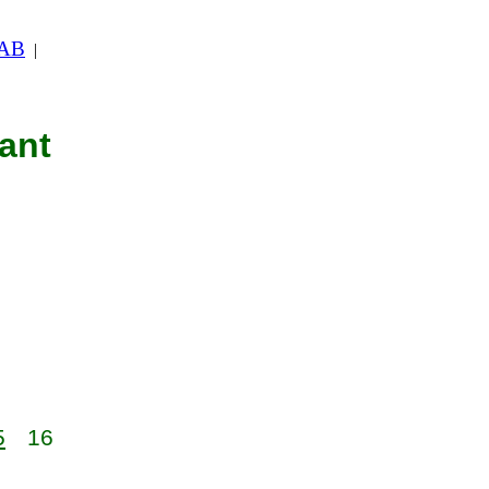
 AB
|
nant
5
16