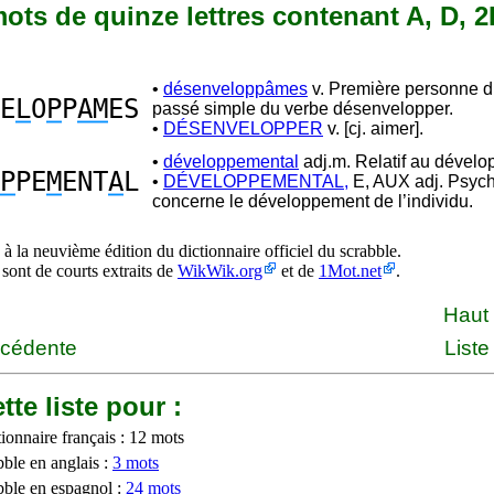
 mots de quinze lettres contenant A, D, 2
•
désenveloppâmes
v. Première personne du
E
L
O
P
P
AM
ES
passé simple du verbe désenvelopper.
•
DÉSENVELOPPER
v. [cj. aimer].
•
développemental
adj.m. Relatif au dével
P
PE
M
ENT
A
L
•
DÉVELOPPEMENTAL,
E, AUX adj. Psych
concerne le développement de l’individu.
à la neuvième édition du dictionnaire officiel du scrabble.
 sont de courts extraits de
WikWik.org
et de
1Mot.net
.
Haut
écédente
Liste
tte liste pour :
ionnaire français : 12 mots
bble en anglais :
3 mots
bble en espagnol :
24 mots