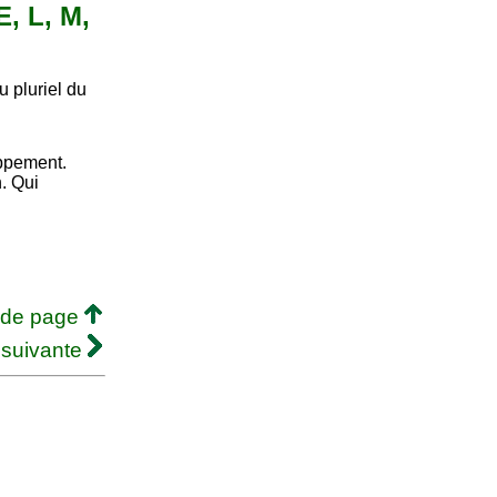
E, L, M,
 pluriel du
oppement.
. Qui
 de page
 suivante