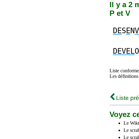
Il y a 2
P et V
DE
S
E
N
V
DEVEL
O
Liste conforme 
Les définitions
Liste pr
Voyez ce
Le Wikt
Le scra
Le scra