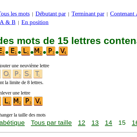
Tous les mots
Débutant par
Terminant par
Contenant
|
|
|
 A & B
En position
|
des mots de 15 lettres conte
•
•
•
•
•
jouter une neuvième lettre
t la limite de 8 lettres.
lever une lettre
anger la taille des mots
abétique
Tous par taille
12
13
14
15
1