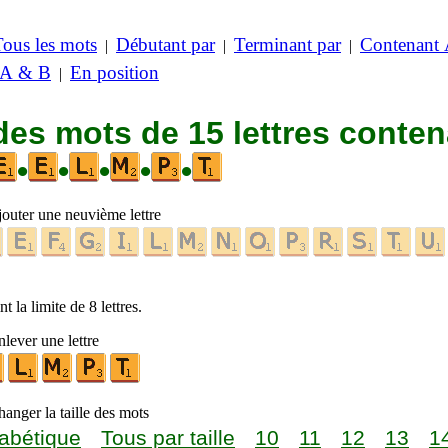
Tous les mots
Débutant par
Terminant par
Contenant
|
|
|
 A & B
En position
|
des mots de 15 lettres conte
•
•
•
•
•
jouter une neuvième lettre
t la limite de 8 lettres.
lever une lettre
anger la taille des mots
abétique
Tous par taille
10
11
12
13
1