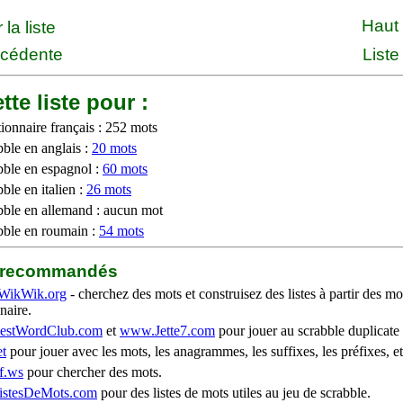
Haut
la liste
écédente
Liste
tte liste pour :
ionnaire français : 252 mots
bble en anglais :
20 mots
bble en espagnol :
60 mots
ble en italien :
26 mots
bble en allemand : aucun mot
bble en roumain :
54 mots
b recommandés
WikWik.org
- cherchez des mots et construisez des listes à partir des mo
naire.
stWordClub.com
et
www.Jette7.com
pour jouer au scrabble duplicate 
t
pour jouer avec les mots, les anagrammes, les suffixes, les préfixes, et
f.ws
pour chercher des mots.
stesDeMots.com
pour des listes de mots utiles au jeu de scrabble.