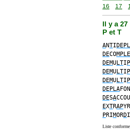
16
17
Il y a 2
P et T
A
N
T
I
DEP
DE
CO
MPL
DEM
U
LT
I
DEM
U
LT
I
DEM
U
LT
I
DEPLA
FO
DE
S
A
CCO
E
X
T
R
AP
Y
P
RI
M
OR
D
Liste conforme 