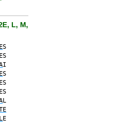
2E, L, M,
E
S
ES
A
I
E
S
ES
ES
A
L
TE
L
E