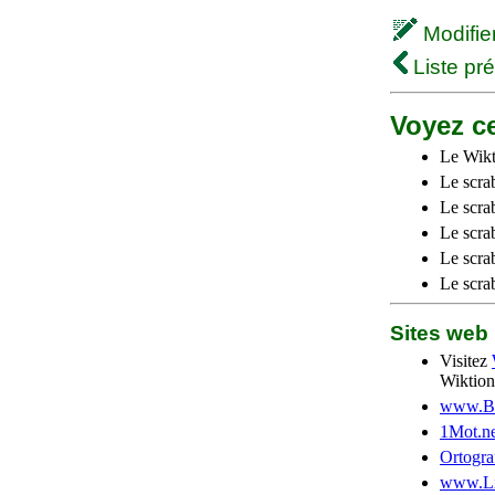
Modifier 
Liste pr
Voyez ce
Le Wikt
Le scra
Le scra
Le scrab
Le scra
Le scra
Sites we
Visitez
Wiktion
www.Be
1Mot.ne
Ortogra
www.Li