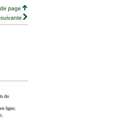
 de page
 suivante
ts du
en ligne.
c.