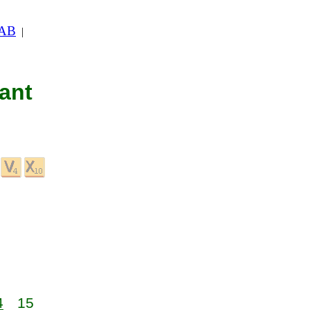
 AB
|
nant
4
15