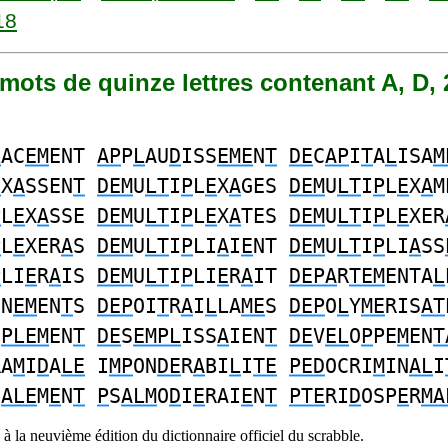
18
7 mots de quinze lettres contenant A, D, 
L
AC
EM
ENT
AP
P
L
AU
D
ISS
EME
N
T
DE
C
AP
I
T
A
L
ISA
M
E
X
A
SSEN
T
DEM
U
LT
I
P
L
E
X
A
GES
DEM
U
LT
I
P
L
E
X
A
M
P
L
E
X
A
SSE
DEM
U
LT
I
P
L
E
X
A
TES
DEM
U
LT
I
P
L
E
XER
P
L
E
XER
A
S
DEM
U
LT
I
P
LI
A
I
E
NT
DEM
U
LT
I
P
LI
A
SS
P
LI
E
R
A
IS
DEM
U
LT
I
P
LI
E
R
A
IT
DEPA
R
TEM
ENTA
L
NN
EM
EN
T
S
DEP
OI
T
R
A
I
L
LA
ME
S
DEP
O
L
Y
ME
RIS
AT
U
PLEM
EN
T
DE
S
EMPL
ISS
A
IEN
T
DE
V
EL
O
P
PE
M
EN
T
RA
M
I
D
A
LE
I
MP
ON
DE
R
A
BI
L
I
TE
PED
OCRI
M
IN
AL
I
I
ALE
M
E
N
T
P
S
ALM
O
D
I
E
RAI
E
N
T
PTE
RI
D
OSP
E
R
MA
à la neuvième édition du dictionnaire officiel du scrabble.