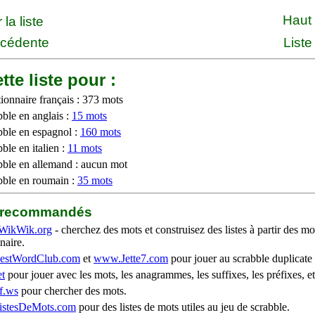
Haut
la liste
écédente
Liste
tte liste pour :
ionnaire français : 373 mots
bble en anglais :
15 mots
bble en espagnol :
160 mots
ble en italien :
11 mots
bble en allemand : aucun mot
bble en roumain :
35 mots
b recommandés
WikWik.org
- cherchez des mots et construisez des listes à partir des mo
naire.
stWordClub.com
et
www.Jette7.com
pour jouer au scrabble duplicate 
t
pour jouer avec les mots, les anagrammes, les suffixes, les préfixes, et
f.ws
pour chercher des mots.
stesDeMots.com
pour des listes de mots utiles au jeu de scrabble.