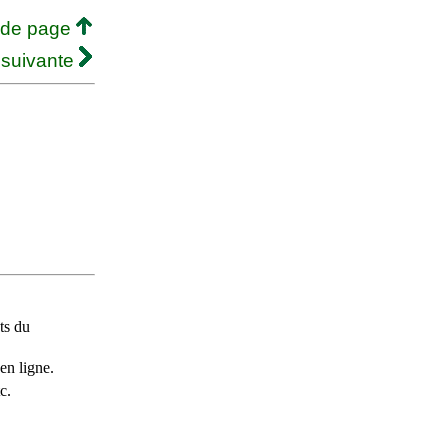
 de page
 suivante
ts du
en ligne.
c.