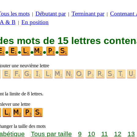
Tous les mots
Débutant par
Terminant par
Contenant
|
|
|
 A & B
En position
|
des mots de 15 lettres conte
•
•
•
•
•
jouter une neuvième lettre
t la limite de 8 lettres.
lever une lettre
anger la taille des mots
abétique
Tous par taille
9
10
11
12
13