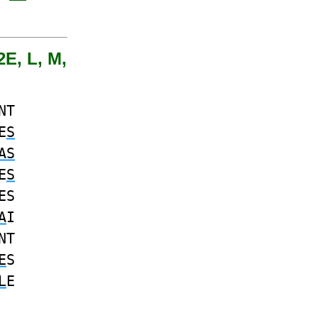
2E, L, M,
NT
E
S
AS
E
S
ES
A
I
NT
E
S
L
E