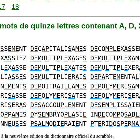
17
18
7 mots de quinze lettres contenant A, D, 
I
S
S
EME
NT
DE
C
AP
ITA
L
I
S
A
ME
S
DE
CO
MPLE
X
AS
SE
E
X
AS
SIEZ
DEM
U
L
TI
P
L
E
X
A
GE
S
DEM
U
L
TI
P
L
E
X
A
M
P
L
E
X
AS
SE
DEM
U
L
TI
P
L
E
X
A
TE
S
DEM
U
L
TI
P
L
E
XER
P
LI
AS
S
E
S
DEM
U
L
TI
P
LI
E
R
A
I
S
DEPA
RT
EM
ENTA
L
NN
EM
ENT
S
DEP
OITR
A
I
L
LA
MES
DEP
O
L
Y
ME
RI
SA
M
E
RI
SA
SSE
DEP
O
L
Y
ME
RI
SA
TES
DEP
O
L
Y
ME
RI
S
ER
E
RI
S
ER
A
S
DESA
CCOU
PLEM
ENT
DESEMPL
ISS
A
IE
L
O
P
P
AM
ES
D
Y
SEM
BRYO
PLA
SI
E
IN
DE
CO
MP
O
SA
B
L
ANN
E
U
S
ES
PSALM
O
D
I
E
RAI
E
NT
P
T
E
RI
D
O
S
P
E
R
MA
à la neuvième édition du dictionnaire officiel du scrabble.