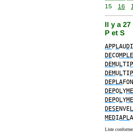
15
16
Il y a 2
P et S
AP
P
L
AU
D
DE
CO
MPL
DEM
U
L
TI
DEM
U
L
TI
DEPLA
FO
DEP
O
L
Y
M
DEP
O
L
Y
M
DESE
NVE
MED
I
APL
Liste conforme 