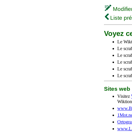
Modifier 
Liste pr
Voyez ce
Le Wikt
Le scra
Le scra
Le scrab
Le scra
Le scra
Sites we
Visitez
Wiktion
www.Be
1Mot.ne
Ortogra
www.Li