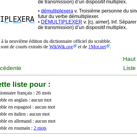
de transmission) d’un dispositif multiplex.
•
démultiplexera
v. Troisième personne du sin
futur du verbe démultiplexer.
I
P
L
EX
ER
A
•
DÉMULTIPLEXER
v. [cj. aimer]. Inf. Séparer
de transmission) d’un dispositif multiplex.
à la neuvième édition du dictionnaire officiel du scrabble.
 sont de courts extraits de
WikWik.org
et de
1Mot.net
.
Haut
écédente
Liste
tte liste pour :
ionnaire français : 26 mots
bble en anglais : aucun mot
bble en espagnol : aucun mot
ble en italien : aucun mot
bble en allemand : aucun mot
bble en roumain :
2 mots