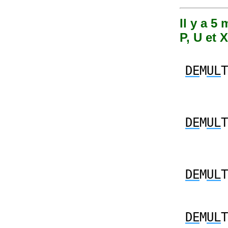
Il y a 5
P, U et X
DE
M
UL
T
DE
M
UL
T
DE
M
UL
T
DE
M
UL
T