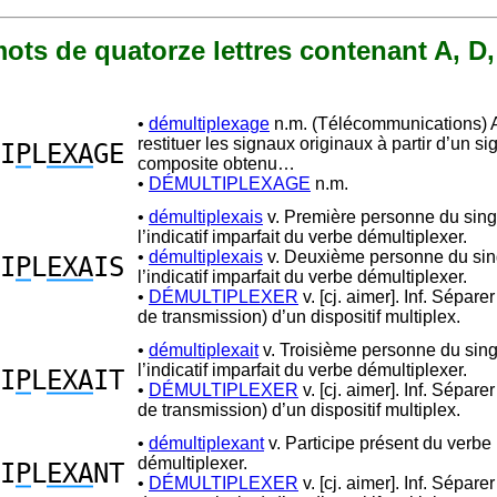
 mots de quatorze lettres contenant A, D,
•
démultiplexage
n.m. (Télécommunications) 
restituer les signaux originaux à partir d’un si
I
P
L
EXA
GE
composite obtenu…
•
DÉMULTIPLEXAGE
n.m.
•
démultiplexais
v. Première personne du sing
l’indicatif imparfait du verbe démultiplexer.
•
démultiplexais
v. Deuxième personne du sin
I
P
L
EXA
IS
l’indicatif imparfait du verbe démultiplexer.
•
DÉMULTIPLEXER
v. [cj. aimer]. Inf. Séparer
de transmission) d’un dispositif multiplex.
•
démultiplexait
v. Troisième personne du sing
l’indicatif imparfait du verbe démultiplexer.
I
P
L
EXA
IT
•
DÉMULTIPLEXER
v. [cj. aimer]. Inf. Séparer
de transmission) d’un dispositif multiplex.
•
démultiplexant
v. Participe présent du verbe
démultiplexer.
I
P
L
EXA
NT
•
DÉMULTIPLEXER
v. [cj. aimer]. Inf. Séparer