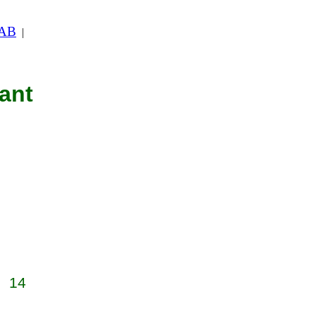
 AB
|
nant
14