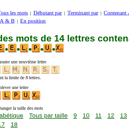
Tous les mots
Débutant par
Terminant par
Contenant
|
|
|
 A & B
En position
|
des mots de 14 lettres conte
•
•
•
•
•
jouter une neuvième lettre
t la limite de 8 lettres.
lever une lettre
anger la taille des mots
abétique
Tous par taille
9
10
11
12
13
17
18