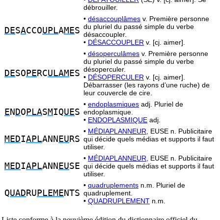
débrouiller.
•
désaccouplâmes
v. Première personne
du pluriel du passé simple du verbe
DE
S
A
CCO
UPL
A
ME
S
désaccoupler.
•
DÉSACCOUPLER
v. [cj. aimer].
•
désoperculâmes
v. Première personne
du pluriel du passé simple du verbe
désoperculer.
DE
SO
PE
RC
ULAM
ES
•
DÉSOPERCULER
v. [cj. aimer].
Débarrasser (les rayons d’une ruche) de
leur couvercle de cire.
•
endoplasmiques
adj. Pluriel de
E
N
D
O
PLA
S
M
IQ
UE
S
endoplasmique.
•
ENDOPLASMIQUE
adj.
•
MÉDIAPLANNEUR,
EUSE n. Publicitaire
MED
I
APL
ANN
EU
RS
qui décide quels médias et supports il faut
utiliser.
•
MÉDIAPLANNEUR,
EUSE n. Publicitaire
MED
I
APL
ANN
EU
SE
qui décide quels médias et supports il faut
utiliser.
•
quadruplements
n.m. Pluriel de
Q
UAD
RU
PLEME
NTS
quadruplement.
•
QUADRUPLEMENT
n.m.
Liste conforme à la neuvième édition du dictionnaire officiel du