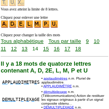
Vous avez atteint la limite de 8 lettres.
Cliquez pour enlever une lettre
Cliquez pour changer la taille des mots
Tous alphabétique
Tous par taille
9
10
11
12
13
14
15
16
17
18
Il y a 18 mots de quatorze lettres
contenant A, D, 2E, L, M, P et U
•
applaudimètres
n.m. Pluriel de
AP
P
L
A
UD
I
ME
TR
E
S
applaudimètre.
•
APPLAUDIMÈTRE
n.m.
•
démultiplexage
n.m.
(Télécommunications) Action de restituer
DEMUL
TI
P
L
E
X
A
GE
les signaux originaux à partir d’un signal
composite obtenu…
•
DÉMULTIPLEXAGE
n.m.