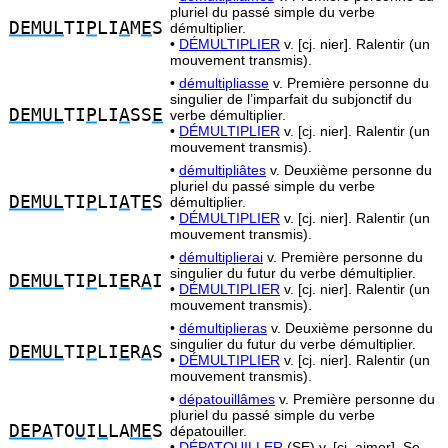
pluriel du passé simple du verbe
DEMUL
TI
P
LI
A
M
E
S
démultiplier.
•
DÉMULTIPLIER
v. [cj. nier]. Ralentir (un
mouvement transmis).
•
démultipliasse
v. Première personne du
singulier de l’imparfait du subjonctif du
DEMUL
TI
P
LI
A
SS
E
verbe démultiplier.
•
DÉMULTIPLIER
v. [cj. nier]. Ralentir (un
mouvement transmis).
•
démultipliâtes
v. Deuxième personne du
pluriel du passé simple du verbe
DEMUL
TI
P
LI
A
T
E
S
démultiplier.
•
DÉMULTIPLIER
v. [cj. nier]. Ralentir (un
mouvement transmis).
•
démultiplierai
v. Première personne du
singulier du futur du verbe démultiplier.
DEMUL
TI
P
LI
E
R
A
I
•
DÉMULTIPLIER
v. [cj. nier]. Ralentir (un
mouvement transmis).
•
démultiplieras
v. Deuxième personne du
singulier du futur du verbe démultiplier.
DEMUL
TI
P
LI
E
R
A
S
•
DÉMULTIPLIER
v. [cj. nier]. Ralentir (un
mouvement transmis).
•
dépatouillâmes
v. Première personne du
pluriel du passé simple du verbe
DEPA
TO
U
I
L
LA
ME
S
dépatouiller.
•
DÉPATOUILLER
(SE) v. [cj. aimer]. Se