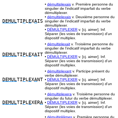
•
démultiplexais
v. Première personne du
singulier de l’indicatif imparfait du verbe
démultiplexer.
•
démultiplexais
v. Deuxième personne du
DEMUL
TI
P
L
E
X
A
IS
singulier de l’indicatif imparfait du verbe
démultiplexer.
•
DÉMULTIPLEXER
v. [cj. aimer]. Inf.
Séparer (les voies de transmission) d’un
dispositif multiplex.
•
démultiplexait
v. Troisième personne du
singulier de l’indicatif imparfait du verbe
démultiplexer.
DEMUL
TI
P
L
E
X
A
IT
•
DÉMULTIPLEXER
v. [cj. aimer]. Inf.
Séparer (les voies de transmission) d’un
dispositif multiplex.
•
démultiplexant
v. Participe présent du
verbe démultiplexer.
DEMUL
TI
P
L
E
X
A
NT
•
DÉMULTIPLEXER
v. [cj. aimer]. Inf.
Séparer (les voies de transmission) d’un
dispositif multiplex.
•
démultiplexera
v. Troisième personne du
singulier du futur du verbe démultiplexer.
DEMUL
TI
P
L
E
XER
A
•
DÉMULTIPLEXER
v. [cj. aimer]. Inf.
Séparer (les voies de transmission) d’un
dispositif multiplex.
•
démultipliâmes
v. Première personne du