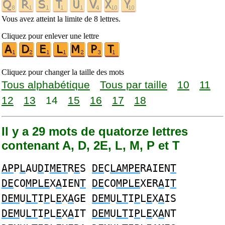
Vous avez atteint la limite de 8 lettres.
Cliquez pour enlever une lettre
Cliquez pour changer la taille des mots
Tous alphabétique
Tous par taille
10
11
12
13
14
15
16
17
18
Il y a 29 mots de quatorze lettres
contenant A, D, 2E, L, M, P et T
AP
P
L
AU
D
I
MET
R
E
S
DE
C
LAMPE
RAIEN
T
DE
CO
MPLE
X
A
IEN
T
DE
CO
MPLE
XER
A
I
T
DEM
U
LT
I
P
L
E
X
A
GE
DEM
U
LT
I
P
L
E
X
A
IS
DEM
U
LT
I
P
L
E
X
A
IT
DEM
U
LT
I
P
L
E
X
A
NT