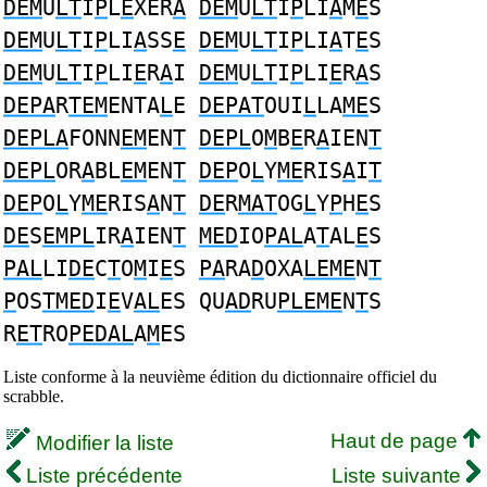
DEM
U
LT
I
P
L
E
XER
A
DEM
U
LT
I
P
LI
A
M
E
S
DEM
U
LT
I
P
LI
A
SS
E
DEM
U
LT
I
P
LI
A
T
E
S
DEM
U
LT
I
P
LI
E
R
A
I
DEM
U
LT
I
P
LI
E
R
A
S
DEPA
R
TEM
ENTA
L
E
DEPAT
OUI
L
LA
ME
S
DEPLA
FONN
EM
EN
T
DEPL
O
M
B
E
R
A
IEN
T
DEPL
OR
A
BL
EM
EN
T
DEP
O
L
Y
ME
RIS
A
I
T
DEP
O
L
Y
ME
RIS
A
N
T
DE
R
MAT
OG
L
Y
P
H
E
S
DE
S
EMPL
IR
A
IEN
T
MED
IO
PAL
A
T
AL
E
S
PAL
LI
DE
C
T
O
M
I
E
S
PA
RA
D
OXA
LEME
N
T
P
OS
TMED
I
E
V
AL
ES QU
AD
RU
PLEME
N
T
S
R
ET
RO
PEDAL
A
M
ES
Liste conforme à la neuvième édition du dictionnaire officiel du
scrabble.
Haut de page
Modifier la liste
Liste précédente
Liste suivante