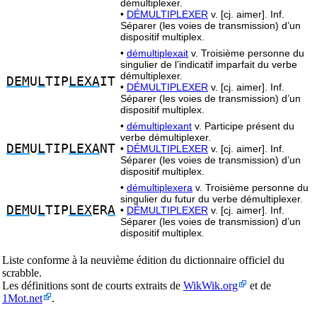
démultiplexer.
•
DÉMULTIPLEXER
v. [cj. aimer]. Inf.
Séparer (les voies de transmission) d’un
dispositif multiplex.
•
démultiplexait
v. Troisième personne du
singulier de l’indicatif imparfait du verbe
démultiplexer.
DEM
U
L
TIP
LEXA
IT
•
DÉMULTIPLEXER
v. [cj. aimer]. Inf.
Séparer (les voies de transmission) d’un
dispositif multiplex.
•
démultiplexant
v. Participe présent du
verbe démultiplexer.
DEM
U
L
TIP
LEXA
NT
•
DÉMULTIPLEXER
v. [cj. aimer]. Inf.
Séparer (les voies de transmission) d’un
dispositif multiplex.
•
démultiplexera
v. Troisième personne du
singulier du futur du verbe démultiplexer.
DEM
U
L
TIP
LEX
ER
A
•
DÉMULTIPLEXER
v. [cj. aimer]. Inf.
Séparer (les voies de transmission) d’un
dispositif multiplex.
Liste conforme à la neuvième édition du dictionnaire officiel du
scrabble.
Les définitions sont de courts extraits de
WikWik.org
et de
1Mot.net
.