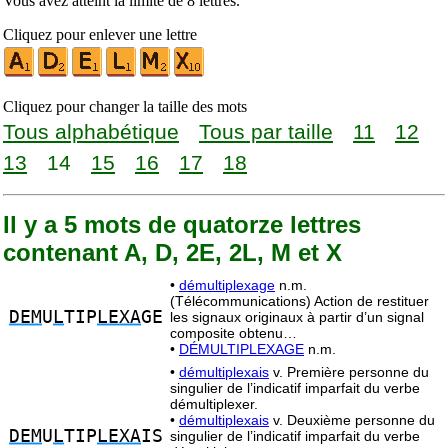
Vous avez atteint la limite de 8 lettres.
Cliquez pour enlever une lettre
Cliquez pour changer la taille des mots
Tous alphabétique
Tous par taille
11
12
13
14
15
16
17
18
Il y a 5 mots de quatorze lettres
contenant A, D, 2E, 2L, M et X
•
démultiplexage
n.m.
(Télécommunications) Action de restituer
DEM
U
L
TIP
LEXA
GE
les signaux originaux à partir d’un signal
composite obtenu…
•
DÉMULTIPLEXAGE
n.m.
•
démultiplexais
v. Première personne du
singulier de l’indicatif imparfait du verbe
démultiplexer.
•
démultiplexais
v. Deuxième personne du
DEM
U
L
TIP
LEXA
IS
singulier de l’indicatif imparfait du verbe