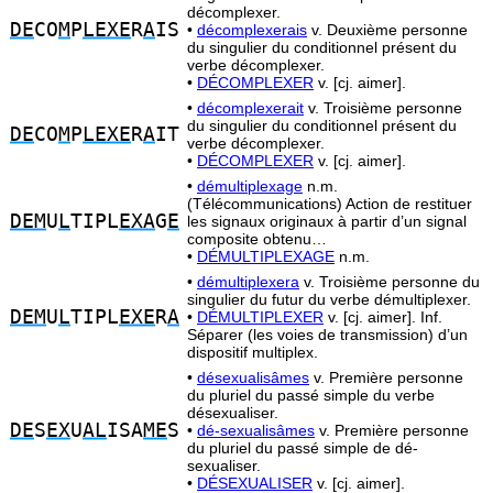
décomplexer.
DE
CO
M
P
LEXE
R
A
IS
•
décomplexerais
v. Deuxième personne
du singulier du conditionnel présent du
verbe décomplexer.
•
DÉCOMPLEXER
v. [cj. aimer].
•
décomplexerait
v. Troisième personne
du singulier du conditionnel présent du
DE
CO
M
P
LEXE
R
A
IT
verbe décomplexer.
•
DÉCOMPLEXER
v. [cj. aimer].
•
démultiplexage
n.m.
(Télécommunications) Action de restituer
DEM
U
L
TIPL
EXA
G
E
les signaux originaux à partir d’un signal
composite obtenu…
•
DÉMULTIPLEXAGE
n.m.
•
démultiplexera
v. Troisième personne du
singulier du futur du verbe démultiplexer.
DEM
U
L
TIPL
EXE
R
A
•
DÉMULTIPLEXER
v. [cj. aimer]. Inf.
Séparer (les voies de transmission) d’un
dispositif multiplex.
•
désexualisâmes
v. Première personne
du pluriel du passé simple du verbe
désexualiser.
DE
S
EX
U
AL
ISA
ME
S
•
dé-sexualisâmes
v. Première personne
du pluriel du passé simple de dé-
sexualiser.
•
DÉSEXUALISER
v. [cj. aimer].