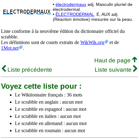
•
électrodermaux
adj. Masculin pluriel de
électrodermal.
ELE
CTRO
DE
R
MA
U
X
•
ÉLECTRODERMAL,
E, AUX adj.
(Réaction émotive) mesurée sur la peau.
Liste conforme à la neuvième édition du dictionnaire officiel du
scrabble.
Les définitions sont de courts extraits de
WikWik.org
et de
1Mot.net
.
Haut de page
Liste précédente
Liste suivante
Voyez cette liste pour :
Le Wiktionnaire français : 36 mots
Le scrabble en anglais : aucun mot
Le scrabble en espagnol : aucun mot
Le scrabble en italien : aucun mot
Le scrabble en allemand : aucun mot
Le scrabble en roumain : aucun mot