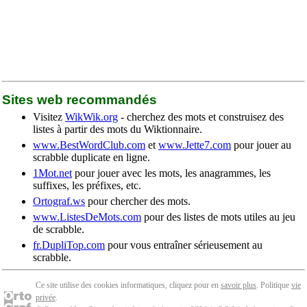
Sites web recommandés
Visitez
WikWik.org
- cherchez des mots et construisez des
listes à partir des mots du Wiktionnaire.
www.BestWordClub.com
et
www.Jette7.com
pour jouer au
scrabble duplicate en ligne.
1Mot.net
pour jouer avec les mots, les anagrammes, les
suffixes, les préfixes, etc.
Ortograf.ws
pour chercher des mots.
www.ListesDeMots.com
pour des listes de mots utiles au jeu
de scrabble.
fr.DupliTop.com
pour vous entraîner sérieusement au
scrabble.
Ce site utilise des cookies informatiques, cliquez pour en
savoir plus
. Politique
vie
privée
.