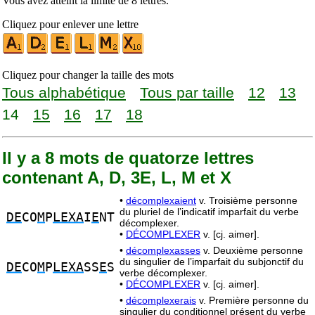
Vous avez atteint la limite de 8 lettres.
Cliquez pour enlever une lettre
Cliquez pour changer la taille des mots
Tous alphabétique
Tous par taille
12
13
14
15
16
17
18
Il y a 8 mots de quatorze lettres
contenant A, D, 3E, L, M et X
•
décomplexaient
v. Troisième personne
du pluriel de l’indicatif imparfait du verbe
DE
CO
M
P
LEXA
I
E
NT
décomplexer.
•
DÉCOMPLEXER
v. [cj. aimer].
•
décomplexasses
v. Deuxième personne
du singulier de l’imparfait du subjonctif du
DE
CO
M
P
LEXA
SS
E
S
verbe décomplexer.
•
DÉCOMPLEXER
v. [cj. aimer].
•
décomplexerais
v. Première personne du
singulier du conditionnel présent du verbe