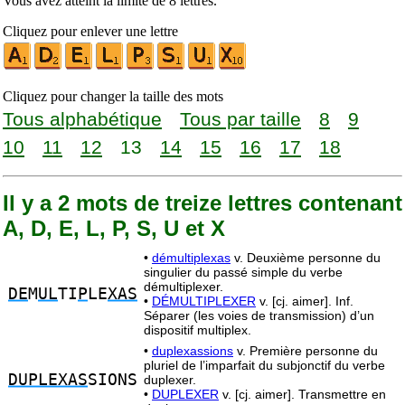
Vous avez atteint la limite de 8 lettres.
Cliquez pour enlever une lettre
Cliquez pour changer la taille des mots
Tous alphabétique
Tous par taille
8
9
10
11
12
13
14
15
16
17
18
Il y a 2 mots de treize lettres contenant
A, D, E, L, P, S, U et X
•
démultiplexas
v. Deuxième personne du
singulier du passé simple du verbe
démultiplexer.
DE
M
UL
TI
P
LE
XAS
•
DÉMULTIPLEXER
v. [cj. aimer]. Inf.
Séparer (les voies de transmission) d’un
dispositif multiplex.
•
duplexassions
v. Première personne du
pluriel de l’imparfait du subjonctif du verbe
DUPLEXAS
SIONS
duplexer.
•
DUPLEXER
v. [cj. aimer]. Transmettre en