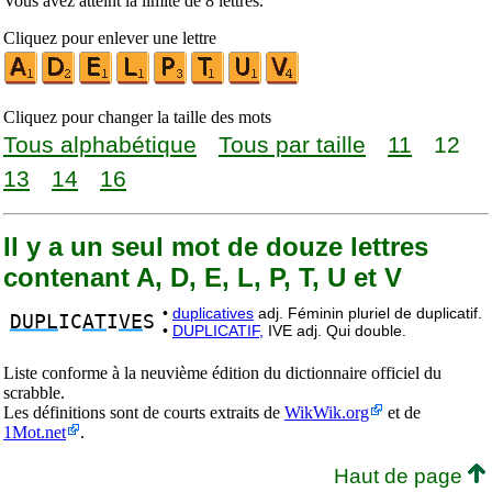
Vous avez atteint la limite de 8 lettres.
Cliquez pour enlever une lettre
Cliquez pour changer la taille des mots
Tous alphabétique
Tous par taille
11
12
13
14
16
Il y a un seul mot de douze lettres
contenant A, D, E, L, P, T, U et V
•
duplicatives
adj. Féminin pluriel de duplicatif.
DUPL
IC
AT
I
VE
S
•
DUPLICATIF,
IVE adj. Qui double.
Liste conforme à la neuvième édition du dictionnaire officiel du
scrabble.
Les définitions sont de courts extraits de
WikWik.org
et de
1Mot.net
.
Haut de page