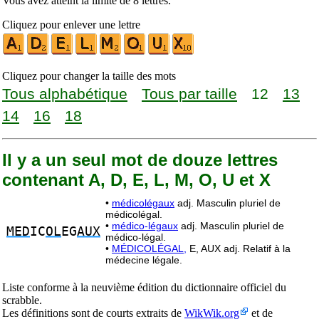
Vous avez atteint la limite de 8 lettres.
Cliquez pour enlever une lettre
Cliquez pour changer la taille des mots
Tous alphabétique
Tous par taille
12
13
14
16
18
Il y a un seul mot de douze lettres
contenant A, D, E, L, M, O, U et X
•
médicolégaux
adj. Masculin pluriel de
médicolégal.
•
médico-légaux
adj. Masculin pluriel de
MED
IC
OL
EG
AUX
médico-légal.
•
MÉDICOLÉGAL,
E, AUX adj. Relatif à la
médecine légale.
Liste conforme à la neuvième édition du dictionnaire officiel du
scrabble.
Les définitions sont de courts extraits de
WikWik.org
et de