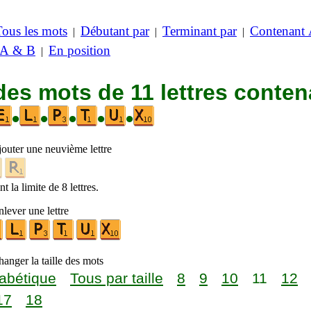
Tous les mots
Débutant par
Terminant par
Contenant
|
|
|
 A & B
En position
|
des mots de 11 lettres conten
•
•
•
•
•
jouter une neuvième lettre
t la limite de 8 lettres.
lever une lettre
anger la taille des mots
abétique
Tous par taille
8
9
10
11
12
17
18