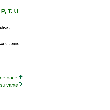
 P, T, U
dicatif
conditionnel
 de page
 suivante