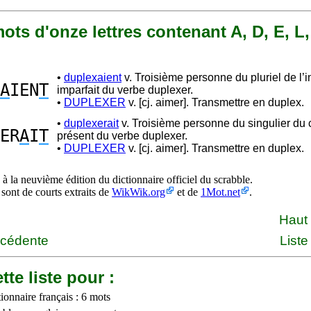
 mots d'onze lettres contenant A, D, E, L,
•
duplexaient
v. Troisième personne du pluriel de l’in
A
IEN
T
imparfait du verbe duplexer.
•
DUPLEXER
v. [cj. aimer]. Transmettre en duplex.
•
duplexerait
v. Troisième personne du singulier du 
ER
A
I
T
présent du verbe duplexer.
•
DUPLEXER
v. [cj. aimer]. Transmettre en duplex.
à la neuvième édition du dictionnaire officiel du scrabble.
 sont de courts extraits de
WikWik.org
et de
1Mot.net
.
Haut
écédente
Liste
tte liste pour :
ionnaire français : 6 mots