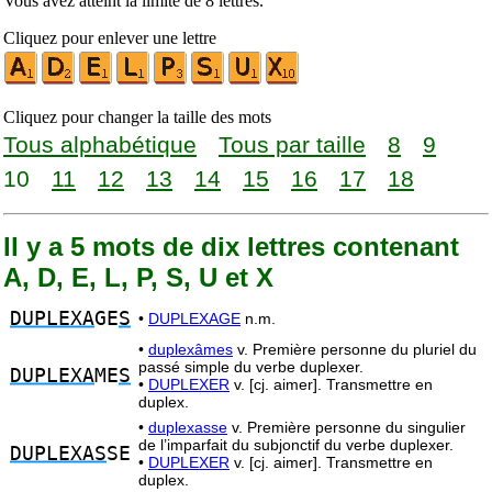
Vous avez atteint la limite de 8 lettres.
Cliquez pour enlever une lettre
Cliquez pour changer la taille des mots
Tous alphabétique
Tous par taille
8
9
10
11
12
13
14
15
16
17
18
Il y a 5 mots de dix lettres contenant
A, D, E, L, P, S, U et X
DUPLEXA
GE
S
•
DUPLEXAGE
n.m.
•
duplexâmes
v. Première personne du pluriel du
passé simple du verbe duplexer.
DUPLEXA
ME
S
•
DUPLEXER
v. [cj. aimer]. Transmettre en
duplex.
•
duplexasse
v. Première personne du singulier
de l’imparfait du subjonctif du verbe duplexer.
DUPLEXAS
SE
•
DUPLEXER
v. [cj. aimer]. Transmettre en
duplex.