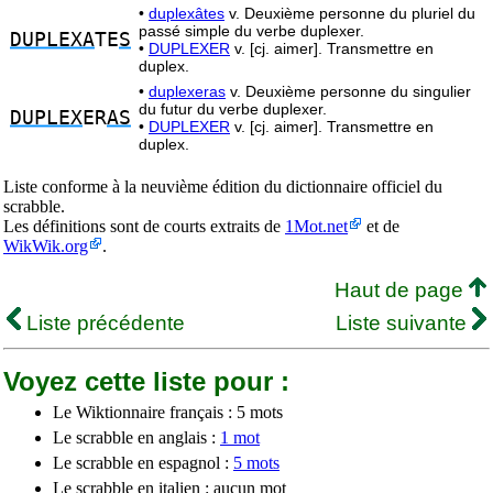
•
duplexâtes
v. Deuxième personne du pluriel du
passé simple du verbe duplexer.
DUPLEXA
TE
S
•
DUPLEXER
v. [cj. aimer]. Transmettre en
duplex.
•
duplexeras
v. Deuxième personne du singulier
du futur du verbe duplexer.
DUPLEX
ER
AS
•
DUPLEXER
v. [cj. aimer]. Transmettre en
duplex.
Liste conforme à la neuvième édition du dictionnaire officiel du
scrabble.
Les définitions sont de courts extraits de
1Mot.net
et de
WikWik.org
.
Haut de page
Liste précédente
Liste suivante
Voyez cette liste pour :
Le Wiktionnaire français : 5 mots
Le scrabble en anglais :
1 mot
Le scrabble en espagnol :
5 mots
Le scrabble en italien : aucun mot