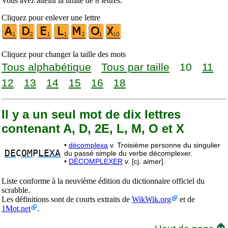
Vous avez atteint la limite de 8 lettres.
Cliquez pour enlever une lettre
Cliquez pour changer la taille des mots
Tous alphabétique
Tous par taille
10
11
12
13
14
15
16
18
Il y a un seul mot de dix lettres
contenant A, D, 2E, L, M, O et X
•
décomplexa
v. Troisième personne du singulier
DE
C
OM
P
LEXA
du passé simple du verbe décomplexer.
•
DÉCOMPLEXER
v. [cj. aimer].
Liste conforme à la neuvième édition du dictionnaire officiel du
scrabble.
Les définitions sont de courts extraits de
WikWik.org
et de
1Mot.net
.