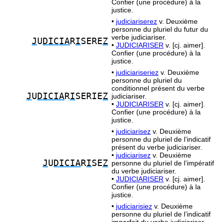
Confier (une procédure) à la
justice.
•
judiciariserez
v. Deuxième
personne du pluriel du futur du
verbe judiciariser.
J
U
DICIA
R
I
SERE
Z
•
JUDICIARISER
v. [cj. aimer].
Confier (une procédure) à la
justice.
•
judiciariseriez
v. Deuxième
personne du pluriel du
conditionnel présent du verbe
J
U
DICIA
R
I
SERIE
Z
judiciariser.
•
JUDICIARISER
v. [cj. aimer].
Confier (une procédure) à la
justice.
•
judiciarisez
v. Deuxième
personne du pluriel de l’indicatif
présent du verbe judiciariser.
•
judiciarisez
v. Deuxième
J
U
DICIA
R
I
SE
Z
personne du pluriel de l’impératif
du verbe judiciariser.
•
JUDICIARISER
v. [cj. aimer].
Confier (une procédure) à la
justice.
•
judiciarisiez
v. Deuxième
personne du pluriel de l’indicatif