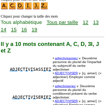
Cliquez pour changer la taille des mots
Tous alphabétique
Tous par taille
12
13
14
15
16
19
Il y a 10 mots contenant A, C, D, 3I, J
et Z
•
adjectivisassiez
v. Deuxième
personne du pluriel de l’imparfait
du subjonctif du verbe
ADJ
E
C
T
I
V
I
SASS
I
E
Z
adjectiviser.
•
ADJECTIVISER
v. [cj. aimer]. (=
adjectiver) Employer comme
adjectif.
•
adjectiviseriez
v. Deuxième
personne du pluriel du
conditionnel présent du verbe
ADJ
E
C
T
I
V
I
SER
I
E
Z
adjectiviser.
•
ADJECTIVISER
v. [cj. aimer]. (=
adjectiver) Employer comme