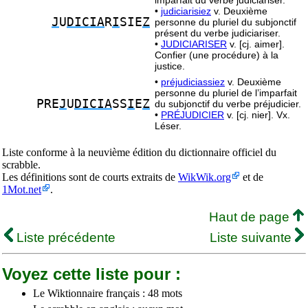
imparfait du verbe judiciariser.
•
judiciarisiez
v. Deuxième
J
U
DICIA
R
I
SIE
Z
personne du pluriel du subjonctif
présent du verbe judiciariser.
•
JUDICIARISER
v. [cj. aimer].
Confier (une procédure) à la
justice.
•
préjudiciassiez
v. Deuxième
personne du pluriel de l’imparfait
PRE
J
U
DICIA
SS
I
E
Z
du subjonctif du verbe préjudicier.
•
PRÉJUDICIER
v. [cj. nier]. Vx.
Léser.
Liste conforme à la neuvième édition du dictionnaire officiel du
scrabble.
Les définitions sont de courts extraits de
WikWik.org
et de
1Mot.net
.
Haut de page
Liste précédente
Liste suivante
Voyez cette liste pour :
Le Wiktionnaire français : 48 mots