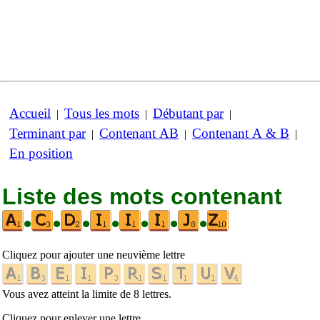
Accueil
Tous les mots
Débutant par
|
|
|
Terminant par
Contenant AB
Contenant A & B
|
|
|
En position
Liste des mots contenant
•
•
•
•
•
•
•
Cliquez pour ajouter une neuvième lettre
Vous avez atteint la limite de 8 lettres.
Cliquez pour enlever une lettre