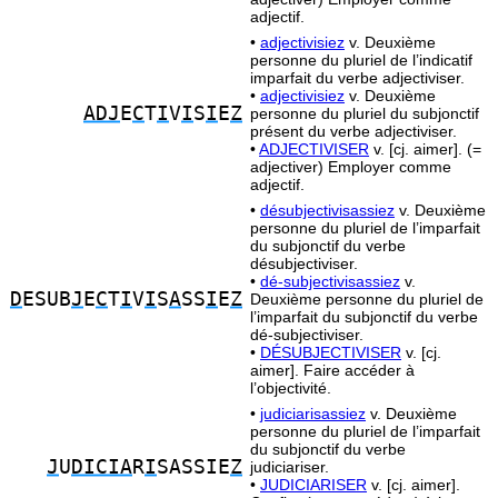
adjectif.
•
adjectivisiez
v. Deuxième
personne du pluriel de l’indicatif
imparfait du verbe adjectiviser.
•
adjectivisiez
v. Deuxième
ADJ
E
C
T
I
V
I
S
I
E
Z
personne du pluriel du subjonctif
présent du verbe adjectiviser.
•
ADJECTIVISER
v. [cj. aimer]. (=
adjectiver) Employer comme
adjectif.
•
désubjectivisassiez
v. Deuxième
personne du pluriel de l’imparfait
du subjonctif du verbe
désubjectiviser.
•
dé-subjectivisassiez
v.
D
ESUB
J
E
C
T
I
V
I
S
A
SS
I
E
Z
Deuxième personne du pluriel de
l’imparfait du subjonctif du verbe
dé-subjectiviser.
•
DÉSUBJECTIVISER
v. [cj.
aimer]. Faire accéder à
l’objectivité.
•
judiciarisassiez
v. Deuxième
personne du pluriel de l’imparfait
du subjonctif du verbe
J
U
DICIA
R
I
SASSIE
Z
judiciariser.
•
JUDICIARISER
v. [cj. aimer].